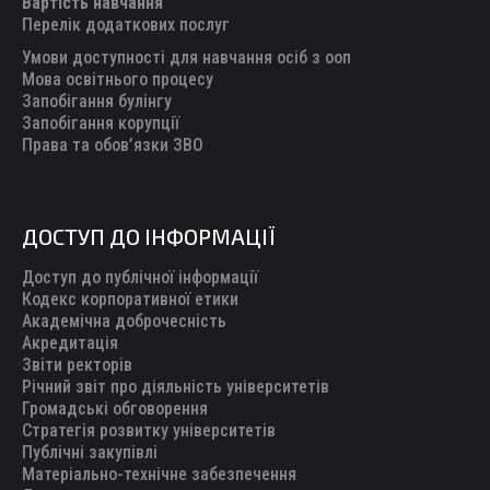
Вартість навчання
window
window
window
window
window
Перелік додаткових послуг
Умови доступності для навчання осіб з ооп
Мова освітнього процесу
Запобігання булінгу
Запобігання корупції
Права та обов’язки ЗВО
ДОСТУП ДО ІНФОРМАЦІЇ
Доступ до публічної інформації
Кодекс корпоративної етики
Академічна доброчесність
Акредитація
Звіти ректорів
Річний звіт про діяльність університетів
Громадські обговорення
Стратегія розвитку університетів
Публічні закупівлі
Матеріально-технічне забезпечення