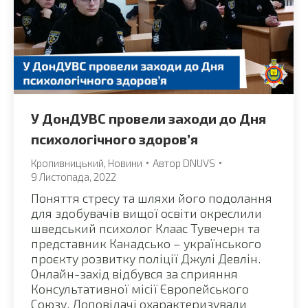
У ДонДУВС провели заходи до Дня
психологічного здоров’я
Кропивницький
,
Новини
Автор
DNUVS
9 Листопада, 2022
Поняття стресу та шляхи його подолання
для здобувачів вищої освіти окреслили
шведський психолог Клаас Тувечерн та
представник Канадсько – українського
проєкту розвитку поліції Джулі Девлін.
Онлайн-захід відбувся за сприяння
Консультативної місії Європейського
Союзу. Доповідачі охарактеризували