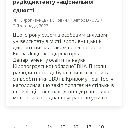
радіодиктанту національної
єдності
КННІ
,
Кропивницький
,
Новини
Автор
DNUVS
9 Листопада, 2022
Цього року разом з особовим складом
університету в місті Кропивницький
диктант писала також почесна гостя
Ельза Лещенко, директорка
Департаменту освіти та науки
Кіровоградської обласної ВЦА. Писали
радіодиктант здобувачі вищої освіти та
співробітники ЗВО і в Кривому Розі. Гостя
наголосила, що захід полягає не стільки в
перевірці рівня володіння українською
мовою, а в об’єднанні українців усього…
←
1
…
14
15
16
17
18
…