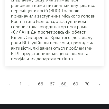
різноманітними питаннями внутрішньо
переміщених осіб (ВПО). Головою
призначили заступника міського голови
Костянтина Бєлікова, а заступником
голови стала координатор програми
«СИЛА» в Дніпропетровській області
Нінель Сидоренко. Крім того, до складу
ради ВПЛ увійшли педагоги, громадські
активісти, які займаються проблемами
ВПЛ, представники місцевої влади та
профільних департаментів та…
←
1
…
66
67
68
69
70
→