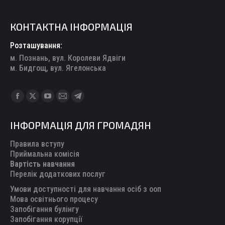
КОНТАКТНА ІНФОРМАЦІЯ
Розташування:
м. Познань, вул. Королеви Ядвіги
м. Бидгощ, вул. Ягелонська
Find us on:
Facebook
X
YouTube
Mail
Telegram
page
page
page
page
page
ІНФОРМАЦІЯ ДЛЯ ГРОМАДЯН
opens
opens
opens
opens
opens
in
in
in
in
in
Правила вступу
new
new
new
new
new
Приймальна комісія
Вартість навчання
window
window
window
window
window
Перелік додаткових послуг
Умови доступності для навчання осіб з ооп
Мова освітнього процесу
Запобігання булінгу
Запобігання корупції