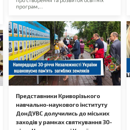
про створення та розвиток освітніх
програм,…
Представники Криворізького
навчально-наукового інституту
ДонДУВС долучились до міських
заходів у рамках святкування 30-