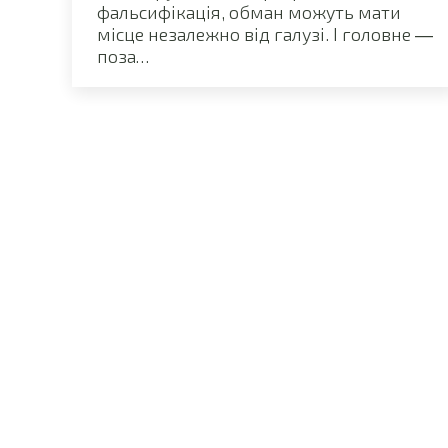
фальсифікація, обман можуть мати
місце незалежно від галузі. І головне ―
поза…