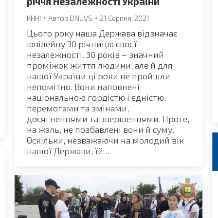
річчя Незалежності України
КННІ
Автор
DNUVS
21 Серпня, 2021
Цього року наша Держава відзначає
ювілейну 30 річницю своєї
незалежності. 30 років – значний
проміжок життя людини, але й для
нашої України ці роки не пройшли
непомітно. Вони наповнені
національною гордістю і єдністю,
перемогами та змінами,
досягненнями та звершеннями. Проте,
на жаль, не позбавлені вони й суму.
Оскільки, незважаючи на молодий вік
нашої Держави, їй…