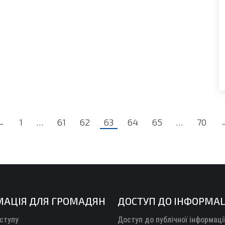
←
1
…
61
62
63
64
65
…
70
МАЦІЯ ДЛЯ ГРОМАДЯН
ДОСТУП ДО ІНФОРМАЦ
ступу
Доступ до публічної інформаці