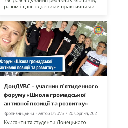
час розслідування реальних злочинів,
разом із досвідченими практичними…
ДонДУВС – учасник п’ятиденного
форуму «Школа громадської
активної позиції та розвитку»
Кропивницький
Автор
DNUVS
20 Серпня, 2021
Курсанти та студенти Донецького