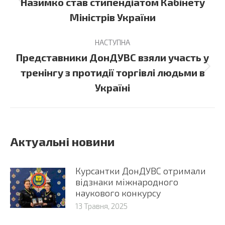
Previous
Назимко став стипендіатом Кабінету
post:
Міністрів України
НАСТУПНА
Представники ДонДУВС взяли участь у
Next
тренінгу з протидії торгівлі людьми в
post:
Україні
Актуальні новини
Курсантки ДонДУВС отримали
відзнаки міжнародного
наукового конкурсу
13 Травня, 2025