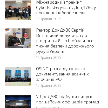
Міжнародний тренінг
CyberEast+: участь ДонДУВС у
посиленні кібербезпеки
13 Травня, 2025
Ректор ДонДУВС Сергій
Вітвіцький долучився до
відкриття 8-го Глобального
тижня безпеки дорожнього
руху в Україні
12 Травня, 2025
OSINT-розслідування та
документування воєнних
злочинів РФ
12 Травня, 2025
У ДонДУВС відбувся випуск
поліцейських офіцерів громад