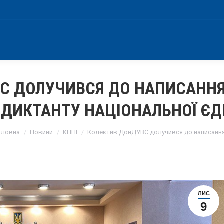
С ДОЛУЧИВСЯ ДО НАПИСАННЯ
ОДИКТАНТУ НАЦІОНАЛЬНОЇ ЄД
ou are here:
оловна
Новини
КННІ
Колектив ДонДУВС долучився до написанн
ЛИС
9