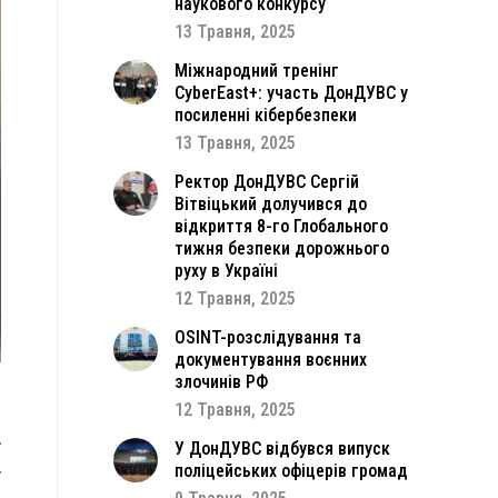
наукового конкурсу
13 Травня, 2025
Міжнародний тренінг
CyberEast+: участь ДонДУВС у
посиленні кібербезпеки
13 Травня, 2025
Ректор ДонДУВС Сергій
Вітвіцький долучився до
відкриття 8-го Глобального
тижня безпеки дорожнього
руху в Україні
12 Травня, 2025
OSINT-розслідування та
документування воєнних
злочинів РФ
12 Травня, 2025
а
ї
У ДонДУВС відбувся випуск
поліцейських офіцерів громад
у