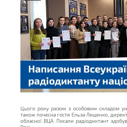
Цього року разом з особовим складом ун
також почесна гостя Ельза Лещенко, директ
обласної ВЦА. Писали радіодиктант здобув
Розі.