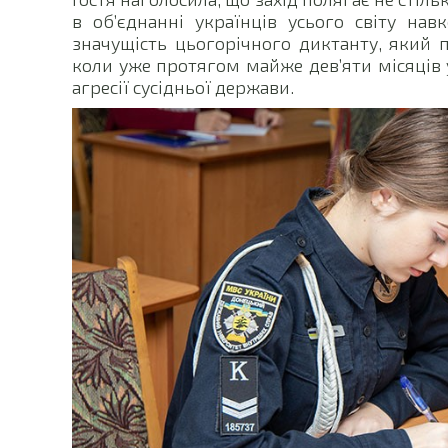
в об’єднанні українців усього світу нав
значущість цьогорічного диктанту, який 
коли уже протягом майже дев’яти місяців 
агресії сусідньої держави.