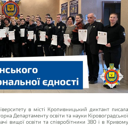
іверситету в місті Кропивницький диктант писал
орка Департаменту освіти та науки Кіровоградсько
ачі вищої освіти та співробітники ЗВО і в Кривом