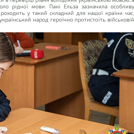
коло рідної мови. Пані Ельза зазначила особлив
проходить у такий складний для нашої країни час
український народ героїчно протистоїть військові