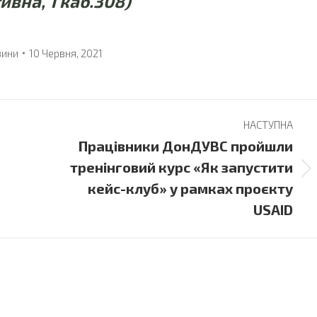
вна, 1 каб.308)
вини
10 Червня, 2021
НАСТУПНА
Працівники ДонДУВС пройшли
тренінговий курс «Як запустити
Next
кейс-клуб» у рамках проєкту
post:
USAID