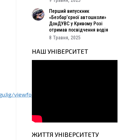
9 Травня, 2025
Перший випускник
«Безбар’єрної автошколи»
ДонДУВС у Кривому Розі
отримав посвідчення водія
8 Травня, 2025
НАШ УНІВЕРСИТЕТ
uJig/viewform
ЖИТТЯ УНІВЕРСИТЕТУ