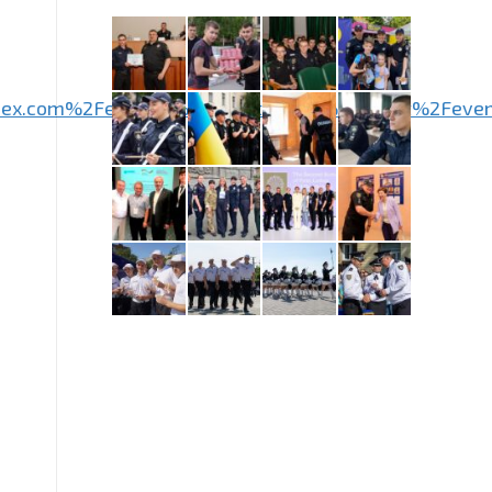
webex.com%2Fec3300%2Feventcenter%2Fevent%2Fev