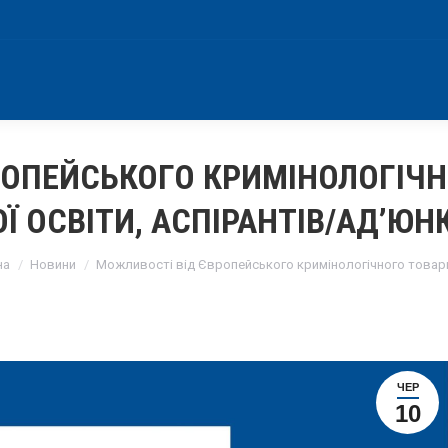
РОПЕЙСЬКОГО КРИМІНОЛОГІЧН
 ОСВІТИ, АСПІРАНТІВ/АД’ЮН
re here:
на
Новини
Можливості від Європейського кримінологічного това
ЧЕР
10