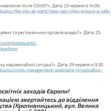
овлення після COVID?». Дата: 23 червня о 14.00.
/topics/the-city-at-night/how-can-cities-ensure-a-safe
евих та регіональних органів влади?». Дата: 25
pQLSe0M9b6WbaTdD-
viewform
у надзвичайної ситуації». Дата: 29 червня о 9.30.
/topics/crisis-management/webinaire-limplication-
світніх заходів Європи!
ацією звертайтесь до відділення
тва (Кропивницький, вул. Велика