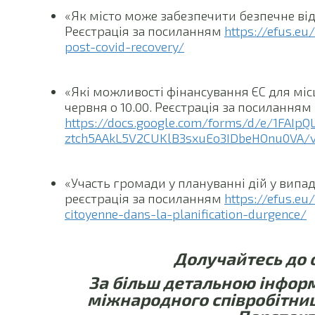
«Як місто може забезпечити безпечне відн
Реєстрація за посиланням
https://efus.eu
post-covid-recovery/
«Які можливості фінансування ЄС для місц
червня о 10.00. Реєстрація за посиланням
https://docs.google.com/forms/d/e/1FAI
ztch5AAkL5V2CUKlB3sxuEo3IDbeHOnu0VA/
«Участь громади у плануванні дій у випадк
реєстрація за посиланням
https://efus.eu
citoyenne-dans-la-planification-durgence/
Долучайтесь до о
За більш детальною інформ
міжнародного співробітниц