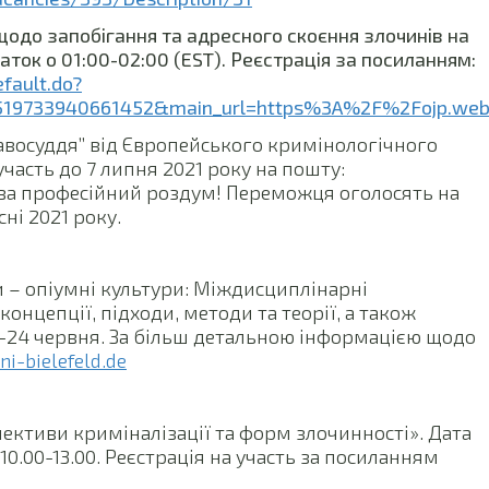
щодо запобігання та адресного скоєння злочинів на
чаток о 01:00-02:00 (EST). Реєстрація за посиланням:
ault.do?
=0.519733940661452&main_url=https%3A%2F%2Fojp.
авосуддя” від Європейського кримінологічного
часть до 7 липня 2021 року на пошту:
 за професійний роздум! Переможця оголосять на
ні 2021 року.
и – опіумні культури: Міждисциплінарні
онцепції, підходи, методи та теорії, а також
3-24 червня. За більш детальною інформацією щодо
i-bielefeld.de
пективи криміналізації та форм злочинності». Дата
з 10.00-13.00. Реєстрація на участь за посиланням