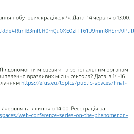
ння побутових крадіжок?». Дата: 14 червня о 13.00.
QLSftklde4RlmiB3mRJH0mQu0XEOziTT61U9mm8HSmAJPuf
 Як допомогти місцевим та регіональним органам
иявлення вразливих місць сектора? Дата: з 14-16
осиланням
https://efus.eu/topics/public-spaces/final-
7 червня та 7 липня о 14.00. Реєстрація за
c-spaces/web-conference-series-on-the-phenomenon-