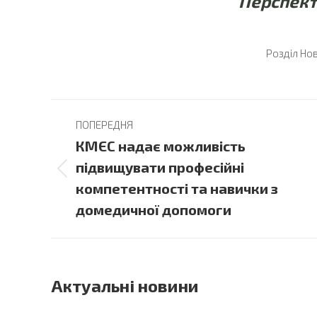
Перспекти
Розділ
Но
Post
ПОПЕРЕДНЯ
navigation
КМЄС надає можливість
підвищувати професійні
Previous
компетентності та навички з
post:
домедичної допомоги
Актуальні новини