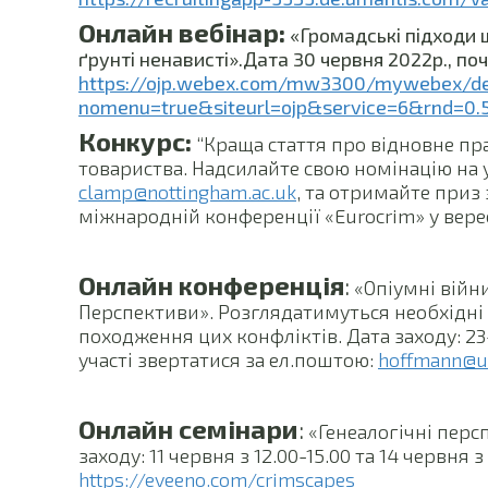
Онлайн вебінар:
«Громадські підходи 
ґрунті ненависті».Дата 30 червня 2022р., по
https://ojp.webex.com/mw3300/mywebex/def
nomenu=true&siteurl=ojp&service=6&rnd
Конкурс:
“Краща стаття про відновне пр
товариства. Надсилайте свою номінацію на у
clamp@nottingham.ac.uk
, та отримайте приз
міжнародній конференції «Eurocrim» у верес
Онлайн конференція
:
«Опіумні війн
Перспективи». Розглядатимуться необхідні к
походження цих конфліктів. Дата заходу: 2
участі звертатися за ел.поштою:
hoffmann@un
Онлайн семінари
:
«Генеалогічні перс
заходу: 11 червня з 12.00-15.00 та 14 червня 
https://eveeno.com/crimscapes