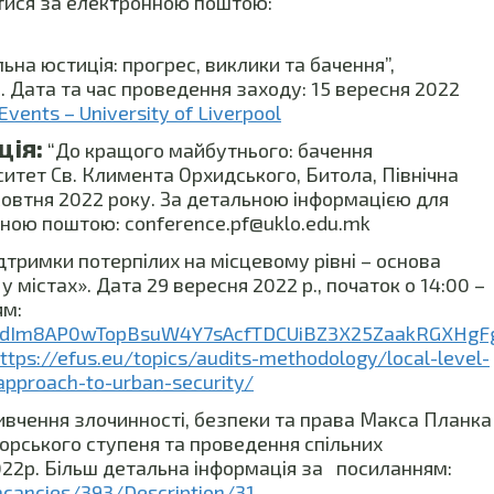
атися за електронною поштою:
на юстиція: прогрес, виклики та бачення”,
. Дата та час проведення заходу: 15 вересня 2022
Events – University of Liverpool
ія:
“До кращого майбутнього: бачення
рситет Св. Климента Орхидського, Битола, Північна
жовтня 2022 року. За детальною інформацією для
нною поштою: conference.pf@uklo.edu.mk
дтримки потерпілих на місцевому рівні – основа
 містах». Дата 29 вересня 2022 р., початок о 14:00 –
ям:
QLSdIm8AP0wTopBsuW4Y7sAcfTDCUiBZ3X25ZaakRGXHgFg
ttps://efus.eu/topics/audits-methodology/local-level-
c-approach-to-urban-security/
ивчення злочинності, безпеки та права Макса Планка
орського ступеня та проведення спільних
22р. Більш детальна інформація за посиланням:
acancies/393/Description/31