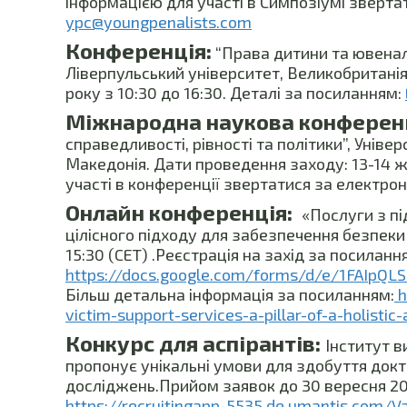
інформацією для участі в Симпозіумі зверт
ypc@youngpenalists.com
Конференція:
“Права дитини та ювеналь
Ліверпульський університет, Великобританія
року з 10:30 до 16:30. Деталі за посиланням:
Міжнародна наукова конференц
справедливості, рівності та політики”, Уніве
Македонія. Дати проведення заходу: 13-14 
участі в конференції звертатися за електро
Онлайн конференція:
«Послуги з пі
цілісного підходу для забезпечення безпеки у
15:30 (CET) .Реєстрація на захід за посиланн
https://docs.google.com/forms/d/e/1FAIp
Більш детальна інформація за посиланням:
h
victim-support-services-a-pillar-of-a-holisti
Конкурс для аспірантів:
Інститут в
пропонує унікальні умови для здобуття докт
досліджень.Прийом заявок до 30 вересня 20
https://recruitingapp-5535.de.umantis.com/V