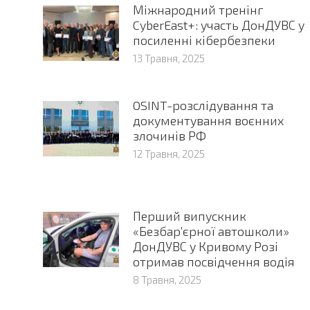
Міжнародний тренінг
CyberEast+: участь ДонДУВС у
посиленні кібербезпеки
13 Травня, 2025
OSINT-розслідування та
документування воєнних
злочинів РФ
12 Травня, 2025
Перший випускник
«Безбар’єрної автошколи»
ДонДУВС у Кривому Розі
отримав посвідчення водія
8 Травня, 2025