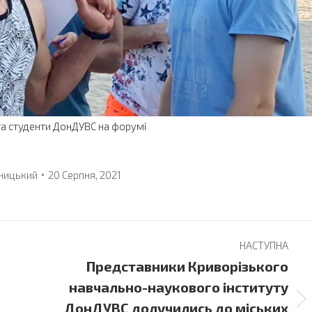
та студенти ДонДУВС на форумі
ницький
20 Серпня, 2021
НАСТУПНА
Представники Криворізького
навчально-наукового інституту
Next
ДонДУВС долучились до міських