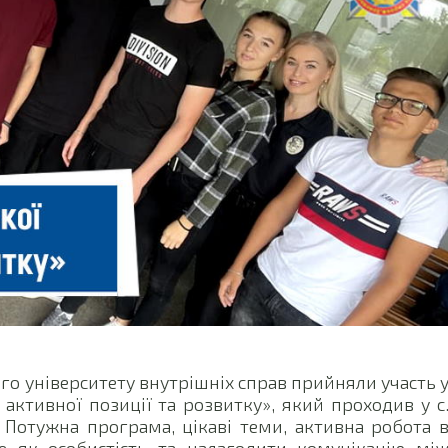
о університету внутрішніх справ прийняли участь 
ктивної позиції та розвитку», який проходив у с
Потужна програма, цікаві теми, активна робота 
е як особистість та налагодити комунікацію мі