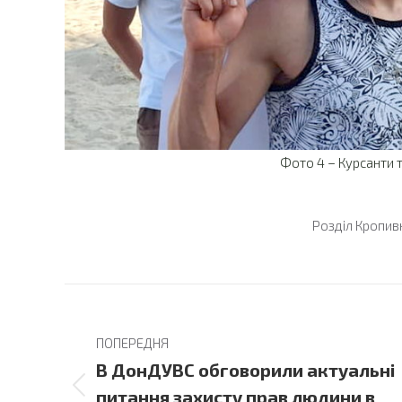
Фото 4 – Курсанти 
Розділ
Кропив
Post
navigation
ПОПЕРЕДНЯ
В ДонДУВС обговорили актуальні
Previous
питання захисту прав людини в