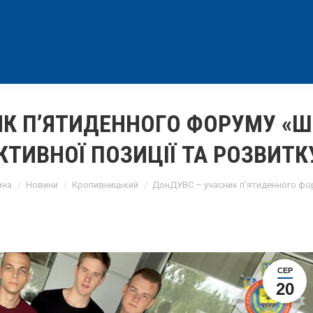
ИК П’ЯТИДЕННОГО ФОРУМУ «Ш
КТИВНОЇ ПОЗИЦІЇ ТА РОЗВИТК
are here:
вна
Новини
Кропивницький
ДонДУВС – учасник п’ятиденного ф
СЕР
20