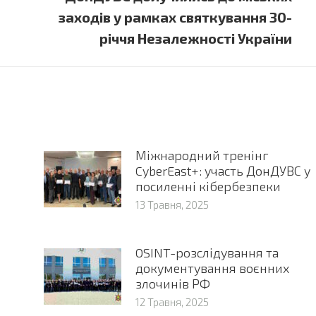
post:
заходів у рамках святкування 30-
річчя Незалежності України
Міжнародний тренінг
CyberEast+: участь ДонДУВС у
посиленні кібербезпеки
13 Травня, 2025
OSINT-розслідування та
документування воєнних
злочинів РФ
12 Травня, 2025