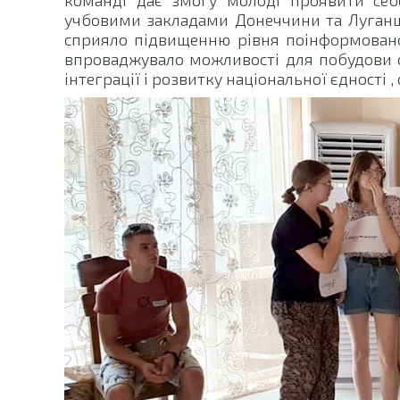
учбовими закладами Донеччини та Луганщ
сприяло підвищенню рівня поінформованос
впроваджувало можливості для побудови с
інтеграції і розвитку національної єдності ,