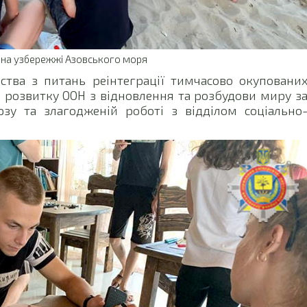
е на узбережжі Азовського моря
ства з питань реінтеграції тимчасово окуповани
 розвитку ООН з відновлення та розбудови миру з
зу та злагодженій роботі з відділом соціально