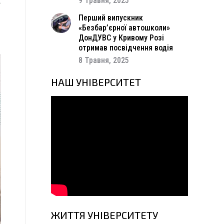
9 Травня, 2025
б
Перший випускник
,
«Безбар’єрної автошколи»
я
ДонДУВС у Кривому Розі
отримав посвідчення водія
8 Травня, 2025
НАШ УНІВЕРСИТЕТ
ЖИТТЯ УНІВЕРСИТЕТУ