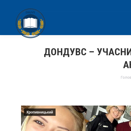
ДОНДУВС – УЧАСН
А
You 
Голо
Кропивницький