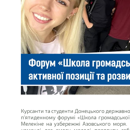
Курсанти та студенти Донецького державног
п’ятиденному форумі «Школа громадської а
Мелекіне на узбережжі Азовського моря. 
команді дає змогу молоді проявити себ