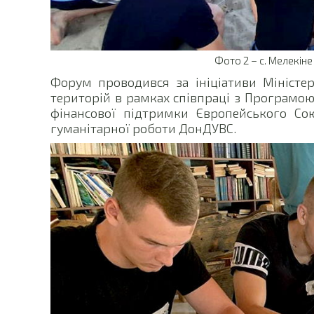
Фото 2 – с. Мелекін
Форум проводився за ініціативи Міністер
територій в рамках співпраці з Програмою
фінансової підтримки Європейського Сою
гуманітарної роботи ДонДУВС.