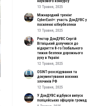
наукового конкурсу
13 Травня, 2025
Міжнародний тренінг
CyberEast+: участь ДонДУВС у
посиленні кібербезпеки
13 Травня, 2025
Ректор ДонДУВС Сергій
Вітвіцький долучився до
відкриття 8-го Глобального
тижня безпеки дорожнього
руху в Україні
12 Травня, 2025
OSINT-розслідування та
документування воєнних
злочинів РФ
12 Травня, 2025
у
.
У ДонДУВС відбувся випуск
поліцейських офіцерів громад
в
ж