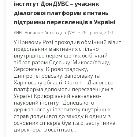
інститут ДонДУВС – учасник
діалогової платформи з питань
підтримки переселенців в Україні
КННІ
,
Новини
Автор
ДонДУВС
26 Травня, 2021
У Кривому Розі проходив обмінний візит
представників активних спільнот
внутрішньо переміщених осіб, який
зібрав разом Одеську, Миколаївську,
Херсонську, Кіровоградську,
Дніпропетровську, Запорізьку та
Харківську області. Фото 1 – Діалогова
платформа допомоги переселенцям в
Україні Криворізький навчально-
науковий інститут Донецького
державного університету внутрішніх
справ долучився до заходу й одним з
основних спікерів був т.в.о. заступника
директора з освітньої…