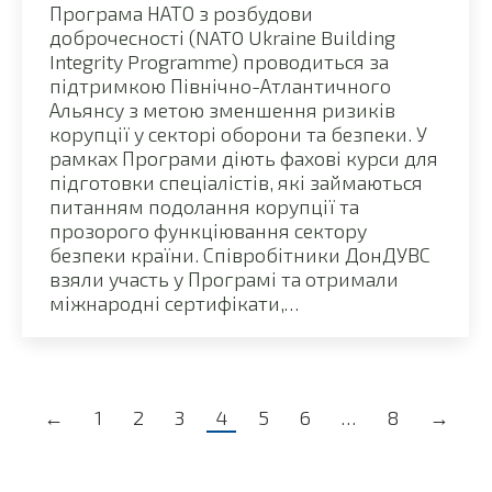
Програма НАТО з розбудови
доброчесності (NATO Ukraine Building
Integrity Programme) проводиться за
підтримкою Північно-Атлантичного
Альянсу з метою зменшення ризиків
корупції у секторі оборони та безпеки. У
рамках Програми діють фахові курси для
підготовки спеціалістів, які займаються
питанням подолання корупції та
прозорого функціювання сектору
безпеки країни. Співробітники ДонДУВС
взяли участь у Програмі та отримали
міжнародні сертифікати,…
←
1
2
3
4
5
6
…
8
→