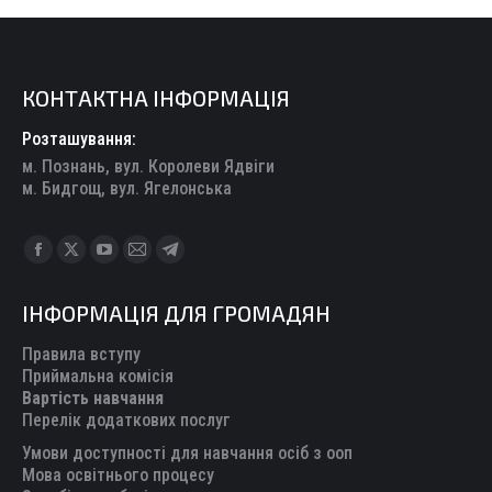
КОНТАКТНА ІНФОРМАЦІЯ
Розташування:
м. Познань, вул. Королеви Ядвіги
м. Бидгощ, вул. Ягелонська
Find us on:
Facebook
X
YouTube
Mail
Telegram
page
page
page
page
page
ІНФОРМАЦІЯ ДЛЯ ГРОМАДЯН
opens
opens
opens
opens
opens
in
in
in
in
in
Правила вступу
new
new
new
new
new
Приймальна комісія
Вартість навчання
window
window
window
window
window
Перелік додаткових послуг
Умови доступності для навчання осіб з ооп
Мова освітнього процесу