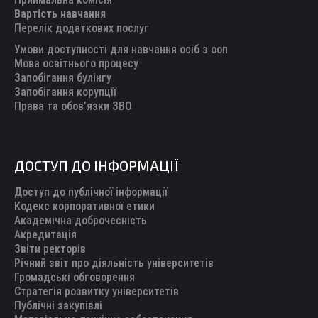
Вартість навчання
window
window
window
window
window
Перелік додаткових послуг
Умови доступності для навчання осіб з ооп
Мова освітнього процесу
Запобігання булінгу
Запобігання корупції
Права та обов’язки ЗВО
ДОСТУП ДО ІНФОРМАЦІЇ
Доступ до публічної інформації
Кодекс корпоративної етики
Академічна доброчесність
Акредитація
Звіти ректорів
Річний звіт про діяльність університетів
Громадські обговорення
Стратегія розвитку університетів
Публічні закупівлі