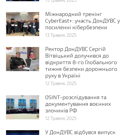
13 Травня, 2025
Міжнародний тренінг
CyberEast+: участь ДонДУВС у
посиленні кібербезпеки
13 Травня, 2025
Ректор ДонДУВС Сергій
Вітвіцький долучився до
відкриття 8-го Глобального
тижня безпеки дорожнього
руху в Україні
12 Травня, 2025
OSINT-розслідування та
документування воєнних
злочинів РФ
12 Травня, 2025
У ДонДУВС відбувся випуск