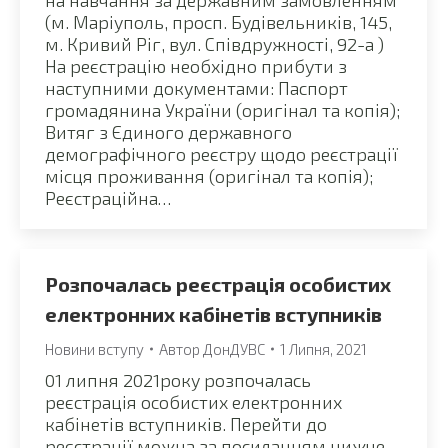
на навчання за державним замовленням
(м. Маріуполь, просп. Будівельників, 145,
м. Кривий Ріг, вул. Співдружності, 92-а )
На реєстрацію необхідно прибути з
наступними документами: Паспорт
громадянина України (оригінал та копія);
Витяг з Єдиного державного
демографічного реєстру щодо реєстрації
місця проживання (оригінал та копія);
Реєстраційна…
Розпочалась реєстрація особистих
електронних кабінетів вступників
Новини вступу
Автор
ДонДУВС
1 Липня, 2021
01 липня 2021року розпочалась
реєстрація особистих електронних
кабінетів вступників. Перейти до
реєстрації можна за посиланням нижче