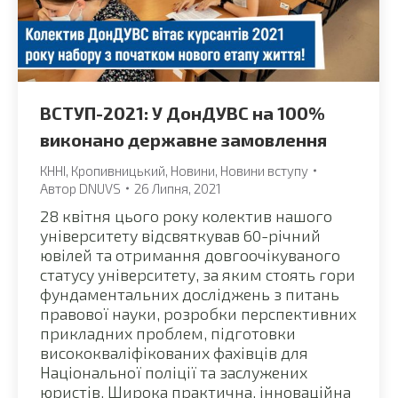
ВСТУП-2021: У ДонДУВС на 100%
виконано державне замовлення
КННІ
,
Кропивницький
,
Новини
,
Новини вступу
Автор
DNUVS
26 Липня, 2021
28 квітня цього року колектив нашого
університету відсвяткував 60-річний
ювілей та отримання довгоочікуваного
статусу університету, за яким стоять гори
фундаментальних досліджень з питань
правової науки, розробки перспективних
прикладних проблем, підготовки
висококваліфікованих фахівців для
Національної поліції та заслужених
юристів. Широка практична, інноваційна