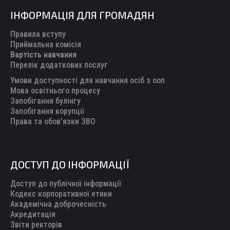
page
page
page
page
page
ІНФОРМАЦІЯ ДЛЯ ГРОМАДЯН
opens
opens
opens
opens
opens
in
in
in
in
in
Правила вступу
new
new
new
new
new
Приймальна комісія
Вартість навчання
window
window
window
window
window
Перелік додаткових послуг
Умови доступності для навчання осіб з ооп
Мова освітнього процесу
Запобігання булінгу
Запобігання корупції
Права та обов’язки ЗВО
ДОСТУП ДО ІНФОРМАЦІЇ
Доступ до публічної інформації
Кодекс корпоративної етики
Академічна доброчесність
Акредитація
Звіти ректорів