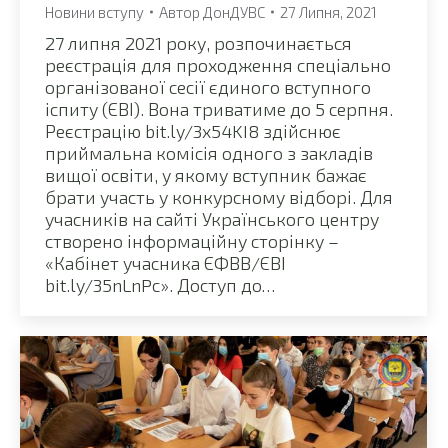
Новини вступу
Автор
ДонДУВС
27 Липня, 2021
27 липня 2021 року, розпочинається
реєстрація для проходження спеціально
організованої сесії єдиного вступного
іспиту (ЄВІ). Вона триватиме до 5 серпня.
Реєстрацію bit.ly/3x54KI8 здійснює
приймальна комісія одного з закладів
вищої освіти, у якому вступник бажає
брати участь у конкурсному відборі. Для
учасників на сайті Українського центру
створено інформаційну сторінку –
«Кабінет учасника ЄФВВ/ЄВІ
bit.ly/35nLnPc». Доступ до…