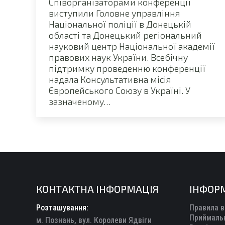
Співорганізаторами конференції
виступили Головне управління
Національної поліції в Донецькій
області та Донецький регіональний
науковий центр Національної академії
правових наук України. Всебічну
підтримку проведенню конференції
надала Консультативна місія
Європейського Союзу в Україні. У
зазначеному…
КОНТАКТНА ІНФОРМАЦІЯ
ІНФОР
Розташування:
Правила в
Приймальн
м. Познань, вул. Королеви Ядвіги