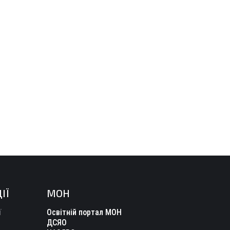
ІЇ
МОН
ї
Освітній портал МОН
ДСЯО