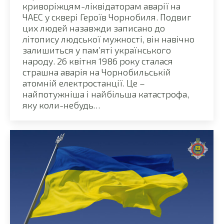
криворіжцям-ліквідаторам аварії на
ЧАЕС у сквері Героїв Чорнобиля. Подвиг
цих людей назавжди записано до
літопису людської мужності, він навічно
залишиться у пам’яті українського
народу. 26 квітня 1986 року сталася
страшна аварія на Чорнобильській
атомній електростанції. Це –
найпотужніша і найбільша катастрофа,
яку коли-небудь…