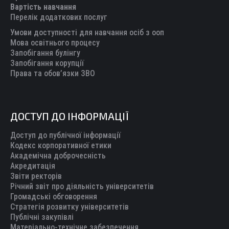
Вартість навчання
window
window
window
window
window
Перелік додаткових послуг
Умови доступності для навчання осіб з ооп
Мова освітнього процесу
Запобігання булінгу
Запобігання корупції
Права та обов’язки ЗВО
ДОСТУП ДО ІНФОРМАЦІЇ
Доступ до публічної інформації
Кодекс корпоративної етики
Академічна доброчесність
Акредитація
Звіти ректорів
Річний звіт про діяльність університетів
Громадські обговорення
Стратегія розвитку університетів
Публічні закупівлі
Матеріально-технічне забезпечення