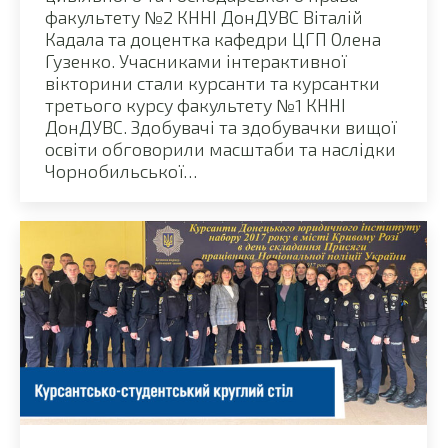
факультету №2 КННІ ДонДУВС Віталій
Кадала та доцентка кафедри ЦГП Олена
Гузенко. Учасниками інтерактивної
вікторини стали курсанти та курсантки
третього курсу факультету №1 КННІ
ДонДУВС. Здобувачі та здобувачки вищої
освіти обговорили масштаби та наслідки
Чорнобильської…