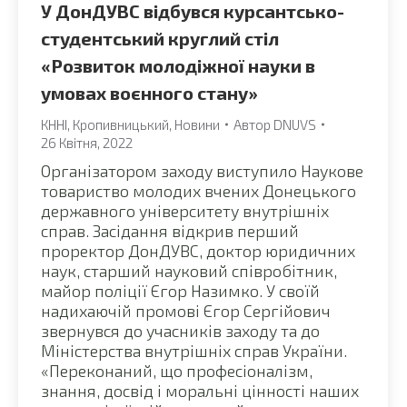
У ДонДУВС відбувся курсантсько-
студентський круглий стіл
«Розвиток молодіжної науки в
умовах воєнного стану»
КННІ
,
Кропивницький
,
Новини
Автор
DNUVS
26 Квітня, 2022
Організатором заходу виступило Наукове
товариство молодих вчених Донецького
державного університету внутрішніх
справ. Засідання відкрив перший
проректор ДонДУВС, доктор юридичних
наук, старший науковий співробітник,
майор поліції Єгор Назимко. У своїй
надихаючій промові Єгор Сергійович
звернувся до учасників заходу та до
Міністерства внутрішніх справ України.
«Переконаний, що професіоналізм,
знання, досвід і моральні цінності наших