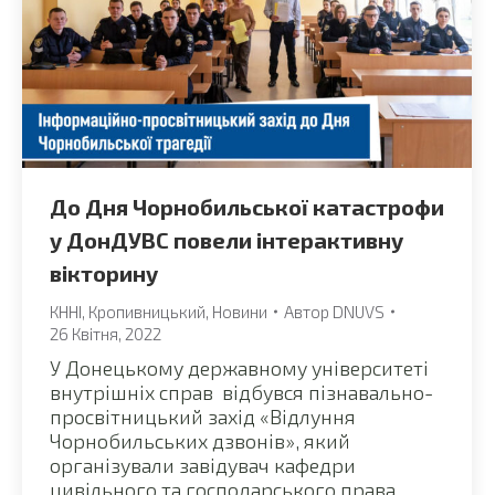
До Дня Чорнобильської катастрофи
у ДонДУВС повели інтерактивну
вікторину
КННІ
,
Кропивницький
,
Новини
Автор
DNUVS
26 Квітня, 2022
У Донецькому державному університеті
внутрішніх справ відбувся пізнавально-
просвітницький захід «Відлуння
Чорнобильських дзвонів», який
організували завідувач кафедри
цивільного та господарського права