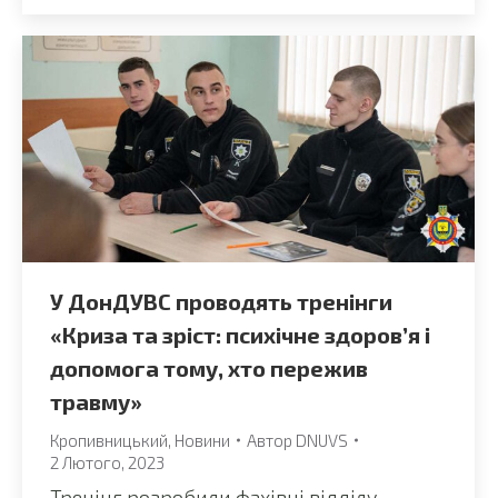
У ДонДУВС проводять тренінги
«Криза та зріст: психічне здоров’я і
допомога тому, хто пережив
травму»
Кропивницький
,
Новини
Автор
DNUVS
2 Лютого, 2023
Тренінг розробили фахівці відділу