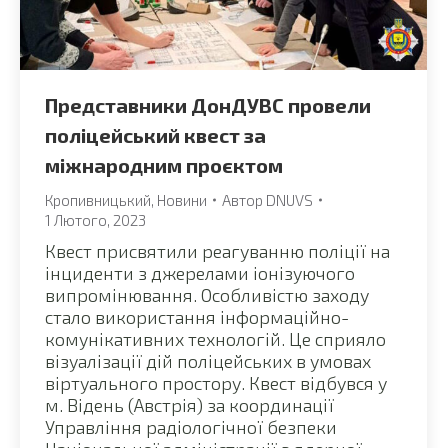
Представники ДонДУВС провели
поліцейський квест за
міжнародним проєктом
Кропивницький
,
Новини
Автор
DNUVS
1 Лютого, 2023
Квест присвятили реагуванню поліції на
інциденти з джерелами іонізуючого
випромінювання. Особливістю заходу
стало використання інформаційно-
комунікативних технологій. Це сприяло
візуалізації дій поліцейських в умовах
віртуального простору. Квест відбувся у
м. Відень (Австрія) за координації
Управління радіологічної безпеки