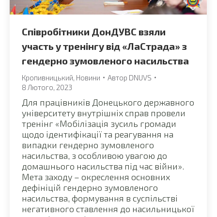
Співробітники ДонДУВС взяли
участь у тренінгу від «ЛаСтрада» з
гендерно зумовленого насильства
Кропивницький
,
Новини
Автор
DNUVS
8 Лютого, 2023
Для працівників Донецького державного
університету внутрішніх справ провели
тренінг «Мобілізація зусиль громади
щодо ідентифікації та реагування на
випадки гендерно зумовленого
насильства, з особливою увагою до
домашнього насильства під час війни».
Мета заходу – окреслення основних
дефініцій гендерно зумовленого
насильства, формування в суспільстві
негативного ставлення до насильницької