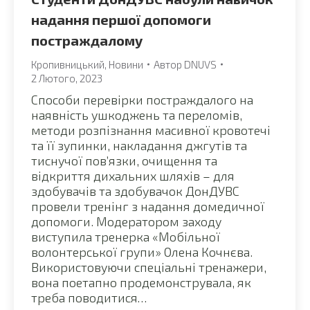
надання першої допомоги
постраждалому
Кропивницький
,
Новини
Автор
DNUVS
2 Лютого, 2023
Способи перевірки постраждалого на
наявність ушкоджень та переломів,
методи розпізнання масивної кровотечі
та її зупинки, накладання джгутів та
тиснучої пов’язки, очищення та
відкриття дихальних шляхів – для
здобувачів та здобувачок ДонДУВС
провели тренінг з надання домедичної
допомоги. Модератором заходу
виступила тренерка «Мобільної
волонтерської групи» Олена Кочнєва.
Використовуючи спеціальні тренажери,
вона поетапно продемонструвала, як
треба поводитися…