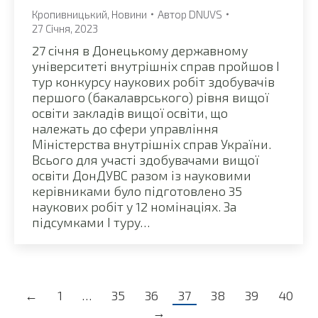
Кропивницький
,
Новини
Автор
DNUVS
27 Січня, 2023
27 січня в Донецькому державному
університеті внутрішніх справ пройшов І
тур конкурсу наукових робіт здобувачів
першого (бакалаврського) рівня вищої
освіти закладів вищої освіти, що
належать до сфери управління
Міністерства внутрішніх справ України.
Всього для участі здобувачами вищої
освіти ДонДУВС разом із науковими
керівниками було підготовлено 35
наукових робіт у 12 номінаціях. За
підсумками І туру…
←
1
…
35
36
37
38
39
40
→