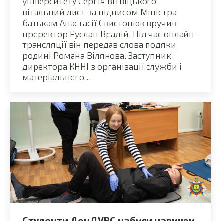
університету Сергія Вітвіцького
вітальний лист за підписом Міністра
батькам Анастасії Свистонюк вручив
проректор Руслан Врадій. Під час онлайн-
трансляції він передав слова подяки
родині Романа Вілянова. Заступник
директора КННІ з організації служби і
матеріального…
Студенти ДонДУВС набули навичок