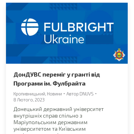
ДонДУВС переміг у гранті від
Програми ім. Фулбрайта
Кропивницький
,
Новини
Автор
DNUVS
8 Лютого, 2023
Донецький державний університет
внутрішніх справ спільно з
Маріупольським державним
університетом та Київським