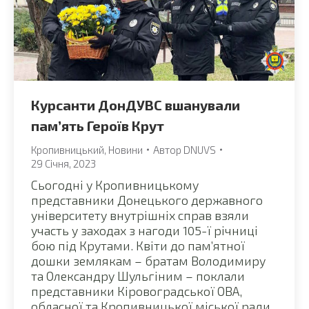
Курсанти ДонДУВС вшанували
пам’ять Героїв Крут
Кропивницький
,
Новини
Автор
DNUVS
29 Січня, 2023
Сьогодні у Кропивницькому
представники Донецького державного
університету внутрішніх справ взяли
участь у заходах з нагоди 105-ї річниці
бою під Крутами. Квіти до пам’ятної
дошки землякам – братам Володимиру
та Олександру Шульгіним – поклали
представники Кіровоградської ОВА,
обласної та Кропивницької міської ради,