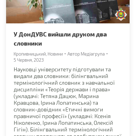
У ДонДУВС вийшли друком два
словники
Кропивницький
,
Новини
Автор
Медіагрупа
5 Червня, 2023
Науковці університету підготували та
видали два словники: білінгвальний
термінологічний словник з навчальної
дисципліни «Теорія держави і права»
(укладачі: Тетяна Дацюк, Марина
Кравцова, Ірина Лопатинська) та
словник-довідник «Етичні вимоги
правничої професії» (укладачі: Ксенія
Ніколенко, Ірина Лопатинська, Олексій
Гігін). Білінгвальний термінологічний
словник пропонується здобувачам вищої