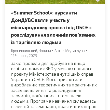
«Summer School»: курсанти
ДонДУВС взяли участь у
міжнародному проєкті від ОБСЄ з
розслідування злочинів пов’язаних
із торгівлею людьми
Кропивницький
,
Новини
Автор
Медіагрупа
12 Червня, 2023
Захід провели для здобувачів вищої
освіти відомчих ЗВО у межах спільного
проєкту Міністерства внутрішніх справ
України та ОБСЄ. Його присвятили
виробленню теоретичних та практичних
засад виявлення та розслідування
злочинів, пов’язаних із торгівлею
людьми. Програма навчання складалась
із лекцій та семінарів, практичних вправ