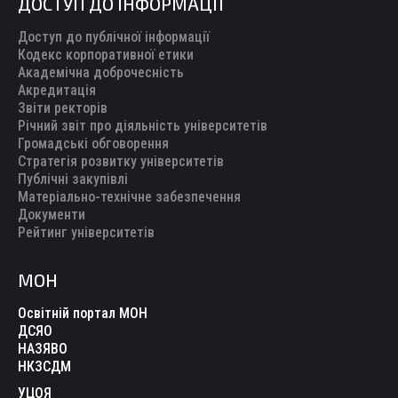
ДОСТУП ДО ІНФОРМАЦІЇ
Доступ до публічної інформації
Кодекс корпоративної етики
Академічна доброчесність
Акредитація
Звіти ректорів
Річний звіт про діяльність університетів
Громадські обговорення
Стратегія розвитку університетів
Публічні закупівлі
Матеріально-технічне забезпечення
Документи
Рейтинг університетів
МОН
Освітній портал МОН
ДСЯО
НАЗЯВО
НКЗСДМ
УЦОЯ