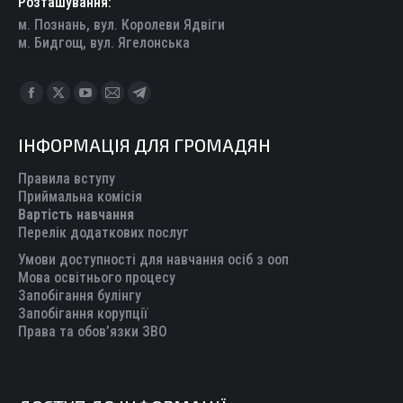
Розташування:
м. Познань, вул. Королеви Ядвіги
м. Бидгощ, вул. Ягелонська
Find us on:
Facebook
X
YouTube
Mail
Telegram
page
page
page
page
page
ІНФОРМАЦІЯ ДЛЯ ГРОМАДЯН
opens
opens
opens
opens
opens
in
in
in
in
in
Правила вступу
new
new
new
new
new
Приймальна комісія
Вартість навчання
window
window
window
window
window
Перелік додаткових послуг
Умови доступності для навчання осіб з ооп
Мова освітнього процесу
Запобігання булінгу
Запобігання корупції
Права та обов’язки ЗВО