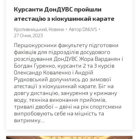
Курсанти ДонДУВС пройшли
атестацію з кіокушинкай карате
Кропивницький
,
Новини
Автор
DNUVS
27 Січня, 2023
Першокурсники факультету підготовки
фахівців для підрозділів досудового
розслідування ДонДУВС Жора Варданян і
Богдан Гуренко, курсанти 2 та 3 курсів
Олександр Коваленко і Андрій
Рудковський долучились до зимової
атестації з кіокушинкай карате. Біг на
довгу дистанцію, занурення у крижану
воду, техніка виконання прийомів,
тривалі двобої – двічі на рік спортсмени
випробовують себе на міцність та
витримку…