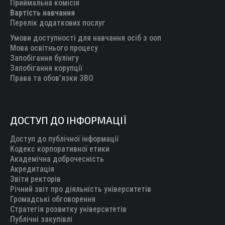
new
new
new
new
new
Приймальна комісія
Вартість навчання
window
window
window
window
window
Перелік додаткових послуг
Умови доступності для навчання осіб з ооп
Мова освітнього процесу
Запобігання булінгу
Запобігання корупції
Права та обов’язки ЗВО
ДОСТУП ДО ІНФОРМАЦІЇ
Доступ до публічної інформації
Кодекс корпоративної етики
Академічна доброчесність
Акредитація
Звіти ректорів
Річний звіт про діяльність університетів
Громадські обговорення
Стратегія розвитку університетів
Публічні закупівлі