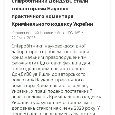
Співробітники ДонДУВС стали
співавторами Науково-
практичного коментаря
Кримінального кодексу України
Кропивницький
,
Новини
Автор
DNUVS
27 Січня, 2023
Співробітники науково-дослідної
лабораторії з проблем запобігання
кримінальним правопорушенням
факультету підготовки фахівців для
підрозділів кримінальної поліції
ДонДУВС увійшли до авторського
колективу Науково-практичного
коментаря Кримінального кодексу
України. У праці подано постатейний
аналіз положень Кримінального кодексу
України з урахуванням останніх змін і
доповнень станом на січень 2023 року. У
процесі підготовки коментаря автори