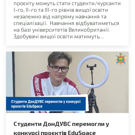
проєкту можуть стати студенти/курсанти
І-го, ІІ-го та ІІІ-го рівнів вищої освіти
незалежно від напряму навчання та
спеціалізації. Навчання відбуватиметься
на базі університетів Великобританії.
Здобувачі вищої освіти матимуть…
Студенти ДонДУВС перемогли у
конкурсі проєктів EduSpacе