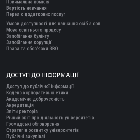
new
new
new
new
new
Приймальна комісія
Вартість навчання
window
window
window
window
window
Перелік додаткових послуг
Умови доступності для навчання осіб з ооп
Мова освітнього процесу
Запобігання булінгу
Запобігання корупції
Права та обов’язки ЗВО
ДОСТУП ДО ІНФОРМАЦІЇ
Доступ до публічної інформації
Кодекс корпоративної етики
Академічна доброчесність
Акредитація
Звіти ректорів
Річний звіт про діяльність університетів
Громадські обговорення
Стратегія розвитку університетів
Публічні закупівлі