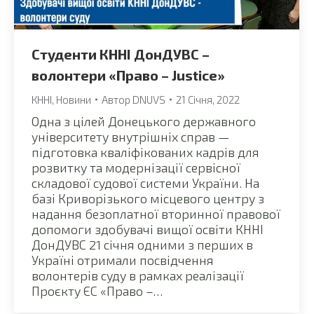
Студенти КННІ ДонДУВС –
волонтери «Право – Justice»
КННІ
,
Новини
Автор
DNUVS
21 Січня, 2022
Одна з цілей Донецького державного
університету внутрішніх справ —
підготовка кваліфікованих кадрів для
розвитку та модернізації сервісної
складової судової системи України. На
базі Криворізького місцевого центру з
надання безоплатної вторинної правової
допомоги здобувачі вищої освіти КННІ
ДонДУВС 21 січня одними з перших в
Україні отримали посвідчення
волонтерів суду в рамках реалізації
Проєкту ЄС «Право –…