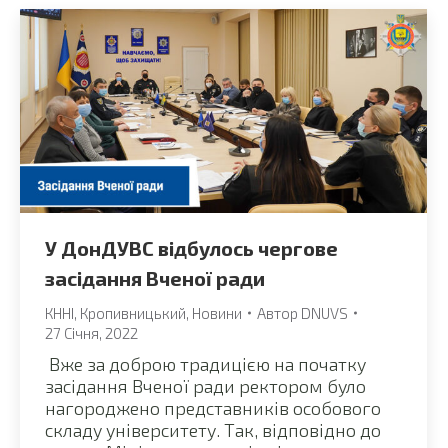
У ДонДУВС відбулось чергове
засідання Вченої ради
КННІ
,
Кропивницький
,
Новини
Автор
DNUVS
27 Січня, 2022
Вже за доброю традицією на початку
засідання Вченої ради ректором було
нагороджено представників особового
складу університету. Так, відповідно до