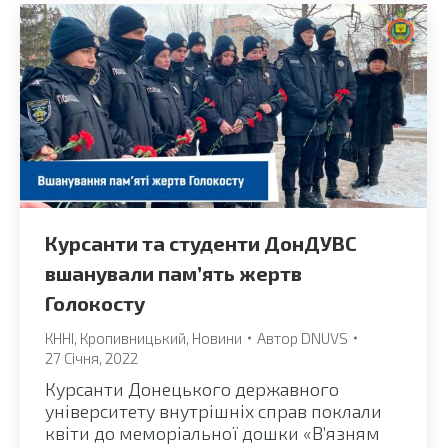
Курсанти та студенти ДонДУВС
вшанували пам’ять жертв
Голокосту
КННІ
,
Кропивницький
,
Новини
Автор
DNUVS
27 Січня, 2022
Курсанти Донецького державного
університету внутрішніх справ поклали
квіти до меморіальної дошки «В’язням