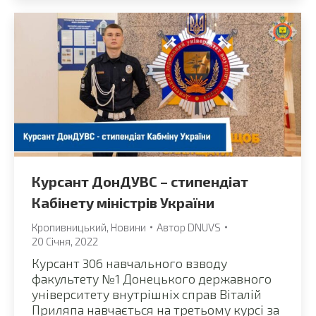
Курсант ДонДУВС – стипендіат
Кабінету міністрів України
Кропивницький
,
Новини
Автор
DNUVS
20 Січня, 2022
Курсант 306 навчального взводу
факультету №1 Донецького державного
університету внутрішніх справ Віталій
Приляпа навчається на третьому курсі за