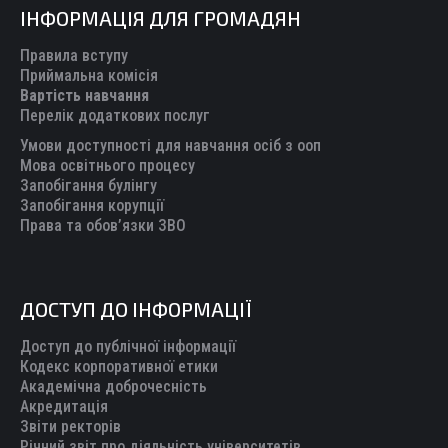
ІНФОРМАЦІЯ ДЛЯ ГРОМАДЯН
opens
opens
opens
opens
opens
in
in
in
in
in
Правила вступу
new
new
new
new
new
Приймальна комісія
Вартість навчання
window
window
window
window
window
Перелік додаткових послуг
Умови доступності для навчання осіб з ооп
Мова освітнього процесу
Запобігання булінгу
Запобігання корупції
Права та обов’язки ЗВО
ДОСТУП ДО ІНФОРМАЦІЇ
Доступ до публічної інформації
Кодекс корпоративної етики
Академічна доброчесність
Акредитація
Звіти ректорів
Річний звіт про діяльність університетів