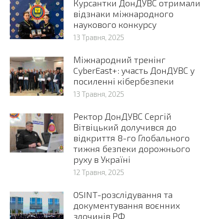
Курсантки ДонДУВС отримали
відзнаки міжнародного
наукового конкурсу
13 Травня, 2025
Міжнародний тренінг
CyberEast+: участь ДонДУВС у
посиленні кібербезпеки
13 Травня, 2025
Ректор ДонДУВС Сергій
Вітвіцький долучився до
відкриття 8-го Глобального
тижня безпеки дорожнього
руху в Україні
12 Травня, 2025
OSINT-розслідування та
документування воєнних
злочинів РФ