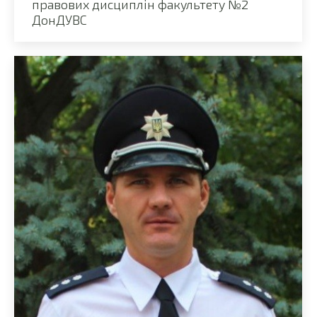
правових дисциплін факультету №2
ДонДУВС