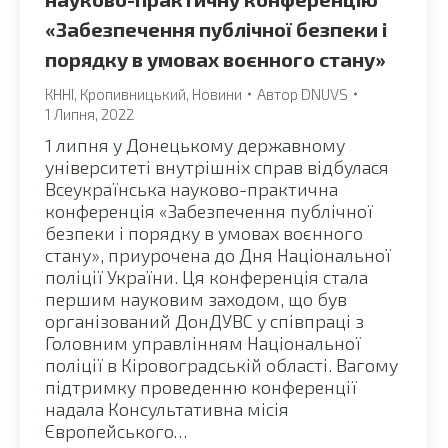
«Забезпечення публічної безпеки і
порядку в умовах воєнного стану»
КННІ
,
Кропивницький
,
Новини
Автор
DNUVS
1 Липня, 2022
1 липня у Донецькому державному
університеті внутрішніх справ відбулася
Всеукраїнська науково-практична
конференція «Забезпечення публічної
безпеки і порядку в умовах воєнного
стану», приурочена до Дня Національної
поліції України. Ця конференція стала
першим науковим заходом, що був
організований ДонДУВС у співпраці з
Головним управлінням Національної
поліції в Кіровоградській області. Вагому
підтримку проведенню конференції
надала Консультативна місія
Європейського…