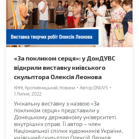
«За покликом серця»: у ДонДУВС
відкрили виставку київського
скульптора Олексія Леонова
КННІ
,
Кропивницький
,
Новини
Автор
DNUVS
1 Липня, 2022
Унікальну виставку з назвою «За
покликом серця» представили у
Донецькому державному університеті
внутрішніх справ. Її автор – член
Національної спілки художників України,
київський скульптор Олексій Леонов.