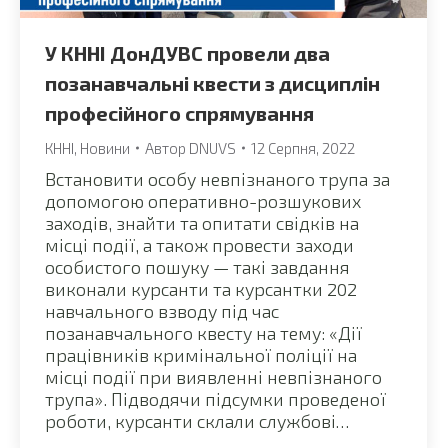
У КННІ ДонДУВС провели два
позанавчальні квести з дисциплін
професійного спрямування
КННІ
,
Новини
Автор
DNUVS
12 Серпня, 2022
Встановити особу невпізнаного трупа за
допомогою оперативно-розшукових
заходів, знайти та опитати свідків на
місці події, а також провести заходи
особистого пошуку — такі завдання
виконали курсанти та курсантки 202
навчального взводу під час
позанавчального квесту на тему: «Дії
працівників кримінальної поліції на
місці події при виявленні невпізнаного
трупа». Підводячи підсумки проведеної
роботи, курсанти склали службові…