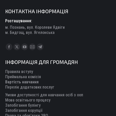
КОНТАКТНА ІНФОРМАЦІЯ
Розташування:
м. Познань, вул. Королеви Ядвіги
м. Бидгощ, вул. Ягелонська
Find us on:
Facebook
X
YouTube
Mail
Telegram
page
page
page
page
page
ІНФОРМАЦІЯ ДЛЯ ГРОМАДЯН
opens
opens
opens
opens
opens
in
in
in
in
in
Правила вступу
new
new
new
new
new
Приймальна комісія
Вартість навчання
window
window
window
window
window
Перелік додаткових послуг
Умови доступності для навчання осіб з ооп
Мова освітнього процесу
Запобігання булінгу
Запобігання корупції
Права та обов’язки ЗВО