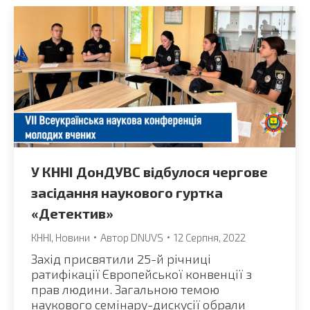
У КННІ ДонДУВС відбулося чергове
засідання наукового гуртка
«Детектив»
КННІ
,
Новини
Автор
DNUVS
12 Серпня, 2022
Захід присвятили 25-й річниці
ратифікації Європейської конвенції з
прав людини. Загальною темою
наукового семінару-дискусії обрали