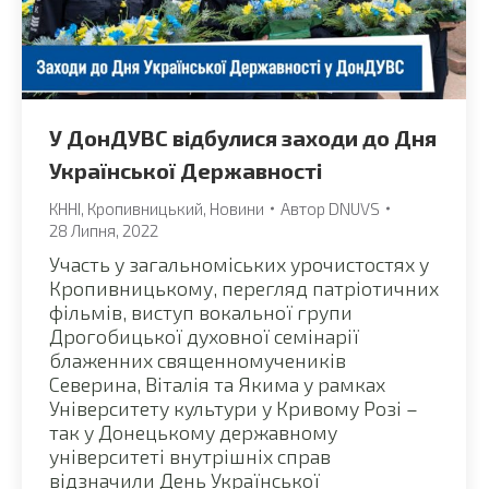
У ДонДУВС відбулися заходи до Дня
Української Державності
КННІ
,
Кропивницький
,
Новини
Автор
DNUVS
28 Липня, 2022
Участь у загальноміських урочистостях у
Кропивницькому, перегляд патріотичних
фільмів, виступ вокальної групи
Дрогобицької духовної семінарії
блаженних священномучеників
Северина, Віталія та Якима у рамках
Університету культури у Кривому Розі –
так у Донецькому державному
університеті внутрішніх справ
відзначили День Української