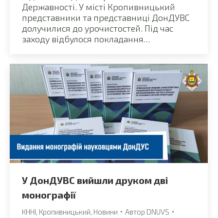
Державності. У місті Кропивницький
представники та представниці ДонДУВС
долучилися до урочистостей. Під час
заходу відбулося покладання…
У ДонДУВС вийшли друком дві
монографії
КННІ
,
Кропивницький
,
Новини
Автор
DNUVS