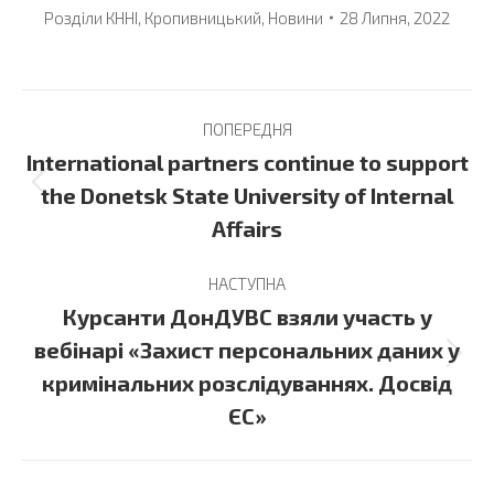
Розділи
КННІ
,
Кропивницький
,
Новини
28 Липня, 2022
Post
ПОПЕРЕДНЯ
navigation
International partners continue to support
Previous
the Donetsk State University of Internal
post:
Affairs
НАСТУПНА
Курсанти ДонДУВС взяли участь у
вебінарі «Захист персональних даних у
Next
кримінальних розслідуваннях. Досвід
post:
ЄС»