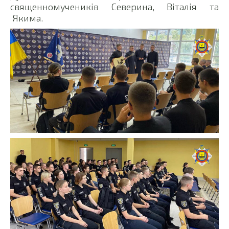
священномучеників Северина, Віталія та
Якима.