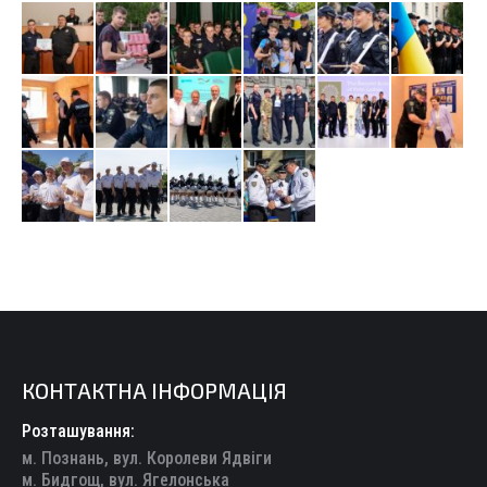
КОНТАКТНА ІНФОРМАЦІЯ
Розташування:
м. Познань, вул. Королеви Ядвіги
м. Бидгощ, вул. Ягелонська