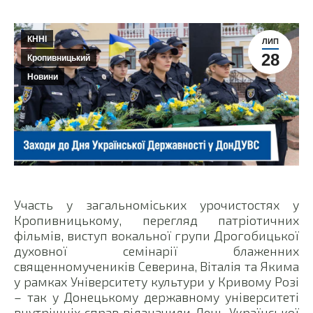
КННІ
ЛИП
28
Кропивницький
Новини
Участь у загальноміських урочистостях у
Кропивницькому, перегляд патріотичних
фільмів, виступ вокальної групи Дрогобицької
духовної семінарії блаженних
священномучеників Северина, Віталія та Якима
у рамках Університету культури у Кривому Розі
– так у Донецькому державному університеті
внутрішніх справ відзначили День Української