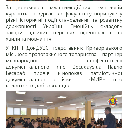
За допомогою мультимедійних технологій
курсанти та курсантки факультету поринули у
різні історичні події становлення та розвитку
державності України. Емоційну складову
заходу підсилив перегляд відеосюжетів та
хвилина мовчання.
У КННІ ДонДУВС представник Криворізького
міського правозахисного товариства – партнер
міжнародного кінофестивалю
документального кіно Docudays.ua Павло
Бесараб провів кінопоказ патріотичної
документальної стрічки «МИР» про
волонтерів-добровольців.