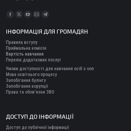
Find us on:
Facebook
X
YouTube
Mail
Telegram
page
page
page
page
page
ІНФОРМАЦІЯ ДЛЯ ГРОМАДЯН
opens
opens
opens
opens
opens
in
in
in
in
in
Правила вступу
new
new
new
new
new
Приймальна комісія
Вартість навчання
window
window
window
window
window
Перелік додаткових послуг
Умови доступності для навчання осіб з ооп
Мова освітнього процесу
Запобігання булінгу
Запобігання корупції
Права та обов’язки ЗВО
ДОСТУП ДО ІНФОРМАЦІЇ
Доступ до публічної інформації