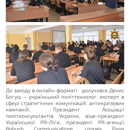
До заходу в онлайн-форматі долучився Денис
Богуш – український політтехнолог, експерт в
сфері стратегічних комунікацій, антикризових
кампаній, Президент Асоціації
політконсультантів України, віце-президент
Української PR-Ліги, президент PR-агенції
Bohush Communications, голова Ради