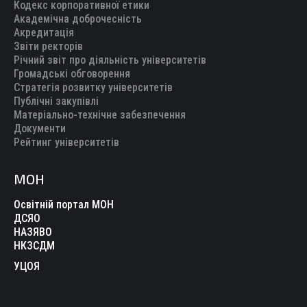
Кодекс корпоративної етики
Академічна доброчесність
Акредитація
Звіти ректорів
Річний звіт про діяльність університетів
Громадські обговорення
Стратегія розвитку університетів
Публічні закупівлі
Матеріально-технічне забезпечення
Документи
Рейтинг університетів
МОН
Освітній портал МОН
ДСЯО
НАЗЯВО
НКЗСДМ
УЦОЯ