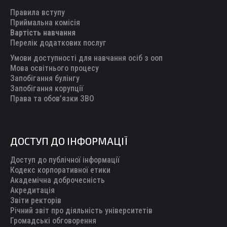
in
in
in
in
in
Правила вступу
new
new
new
new
new
Приймальна комісія
Вартість навчання
window
window
window
window
window
Перелік додаткових послуг
Умови доступності для навчання осіб з ооп
Мова освітнього процесу
Запобігання булінгу
Запобігання корупції
Права та обов’язки ЗВО
ДОСТУП ДО ІНФОРМАЦІЇ
Доступ до публічної інформації
Кодекс корпоративної етики
Академічна доброчесність
Акредитація
Звіти ректорів
Річний звіт про діяльність університетів
Громадські обговорення