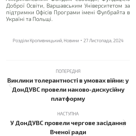
Доброї Освіти, Варшавським Університетом за
підтримки Офісів Програми імені Фулбрайта в
Україні та Польщі.
Розділи
Кропивницький
,
Новини
27 Листопада, 2024
Post
ПОПЕРЕДНЯ
navigation
Виклики толерантності в умовах війни: у
Previous
ДонДУВС провели наково-дискусійну
post:
платформу
НАСТУПНА
У ДонДУВС провели чергове засідання
Next
Вченої ради
post: