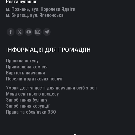
Розташування:
м. Познань, вул. Королеви Ядвіги
м. Бидгощ, вул. Ягелонська
Find us on:
Facebook
X
YouTube
Mail
Telegram
page
page
page
page
page
ІНФОРМАЦІЯ ДЛЯ ГРОМАДЯН
opens
opens
opens
opens
opens
in
in
in
in
in
Правила вступу
new
new
new
new
new
Приймальна комісія
Вартість навчання
window
window
window
window
window
Перелік додаткових послуг
Умови доступності для навчання осіб з ооп
Мова освітнього процесу
Запобігання булінгу
Запобігання корупції
Права та обов’язки ЗВО