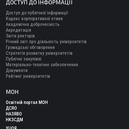
ДОСТУП ДО ІНФОРМАЦІЇ
Доступ до публічної інформації
Кодекс корпоративної етики
Академічна доброчесність
Акредитація
Звіти ректорів
Річний звіт про діяльність університетів
Громадські обговорення
Стратегія розвитку університетів
Публічні закупівлі
Матеріально-технічне забезпечення
Документи
Рейтинг університетів
МОН
Освітній портал МОН
ДСЯО
НАЗЯВО
НКЗСДМ
УЦОЯ