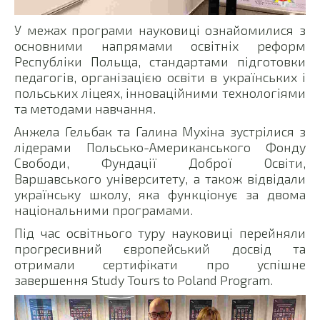
У межах програми науковиці ознайомилися з
основними напрямами освітніх реформ
Республіки Польща, стандартами підготовки
педагогів, організацією освіти в українських і
польських ліцеях, інноваційними технологіями
та методами навчання.
Анжела Гельбак та Галина Мухіна зустрілися з
лідерами Польсько-Американського Фонду
Свободи, Фундації Доброї Освіти,
Варшавського університету, а також відвідали
українську школу, яка функціонує за двома
національними програмами.
Під час освітнього туру науковиці перейняли
прогресивний європейський досвід та
отримали сертифікати про успішне
завершення Study Tours to Poland Program.