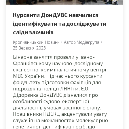
Курсанти ДонДУВС навчилися
ідентифікувати та досліджувати
сліди злочинів
Кропивницький
,
Новини
Автор
Медіагрупа
25 Вересня, 2023
Бінарне заняття провели у Івано-
Франківському науково-дослідному
експертно-криміналістичному центрі
МВС України. Під час нього курсанти
факультету підготовки фахівців для
підрозділів поліції ЛННІ ім. Е.О.
Дідоренка ДонДУВС дізналися про
особливості судово-експертної
діяльності в умовах воєнного стану.
Працівники НДЕКЦ акцентували увагу
слухачів на можливостях молекулярно-
генетичної ідентифікації осіб, що