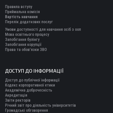
in
in
in
in
in
Правила вступу
new
new
new
new
new
Приймальна комісія
Вартість навчання
window
window
window
window
window
Перелік додаткових послуг
Умови доступності для навчання осіб з ооп
Мова освітнього процесу
Запобігання булінгу
Запобігання корупції
Права та обов’язки ЗВО
ДОСТУП ДО ІНФОРМАЦІЇ
Доступ до публічної інформації
Кодекс корпоративної етики
Академічна доброчесність
Акредитація
Звіти ректорів
Річний звіт про діяльність університетів
Громадські обговорення