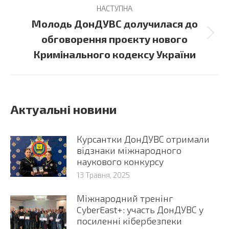
НАСТУПНА
Молодь ДонДУВС долучилася до
Next
обговорення проєкту нового
post:
Кримінального кодексу України
Актуальні новини
Курсантки ДонДУВС отримали
відзнаки міжнародного
наукового конкурсу
13 Травня, 2025
Міжнародний тренінг
CyberEast+: участь ДонДУВС у
посиленні кібербезпеки