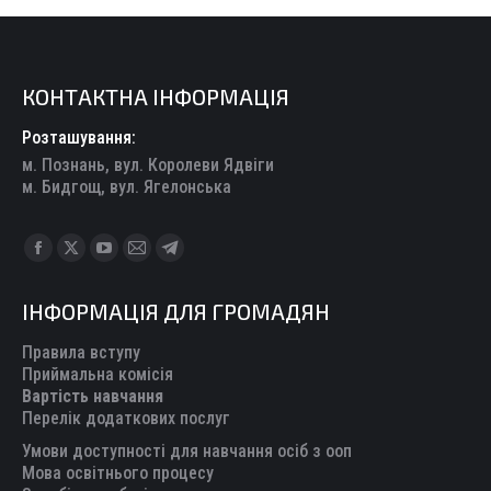
КОНТАКТНА ІНФОРМАЦІЯ
Розташування:
м. Познань, вул. Королеви Ядвіги
м. Бидгощ, вул. Ягелонська
Find us on:
Facebook
X
YouTube
Mail
Telegram
page
page
page
page
page
ІНФОРМАЦІЯ ДЛЯ ГРОМАДЯН
opens
opens
opens
opens
opens
in
in
in
in
in
Правила вступу
new
new
new
new
new
Приймальна комісія
Вартість навчання
window
window
window
window
window
Перелік додаткових послуг
Умови доступності для навчання осіб з ооп
Мова освітнього процесу