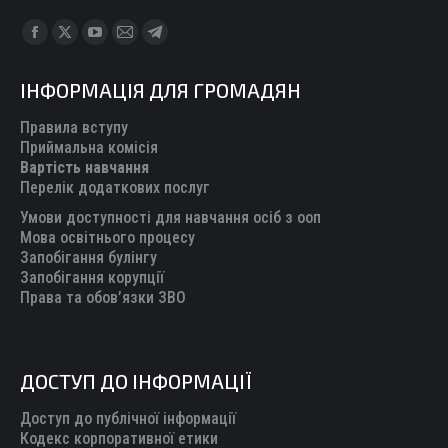
Find us on:
Facebook
X
YouTube
Mail
Telegram
page
page
page
page
page
ІНФОРМАЦІЯ ДЛЯ ГРОМАДЯН
opens
opens
opens
opens
opens
in
in
in
in
in
Правила вступу
new
new
new
new
new
Приймальна комісія
Вартість навчання
window
window
window
window
window
Перелік додаткових послуг
Умови доступності для навчання осіб з ооп
Мова освітнього процесу
Запобігання булінгу
Запобігання корупції
Права та обов’язки ЗВО
ДОСТУП ДО ІНФОРМАЦІЇ
Доступ до публічної інформації
Кодекс корпоративної етики