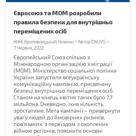
Євросоюз та МОМ розробили
правила безпеки для внутрішньо
переміщених осіб
КННІ
,
Кропивницький
,
Новини
Автор
DNUVS
7 Червня, 2022
Європейський Союз спільно з
Міжнародною організацією з міграції
(МОМ), Міністерство соціальної поліики
України запустили всеукраїнську
комунікаційну кампанію, присвячену
безпеці внутрішньо переміщених осіб.
Станом на кінець квітня таких було 7,7
мільйона. Очевидно, їхня кількість
зростатиме. Мета кампанії – привернути
увагу людей до ймовірних ризиків,
пов’язаних з переїздом з охоплених
війною регіонів, пояснити основні