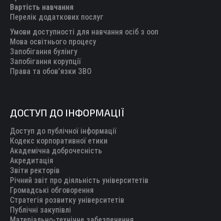
Вартість навчання
window
window
window
window
window
Перелік додаткових послуг
Умови доступності для навчання осіб з ооп
Мова освітнього процесу
Запобігання булінгу
Запобігання корупції
Права та обов’язки ЗВО
ДОСТУП ДО ІНФОРМАЦІЇ
Доступ до публічної інформації
Кодекс корпоративної етики
Академічна доброчесність
Акредитація
Звіти ректорів
Річний звіт про діяльність університетів
Громадські обговорення
Стратегія розвитку університетів
Публічні закупівлі
Матеріально-технічне забезпечення