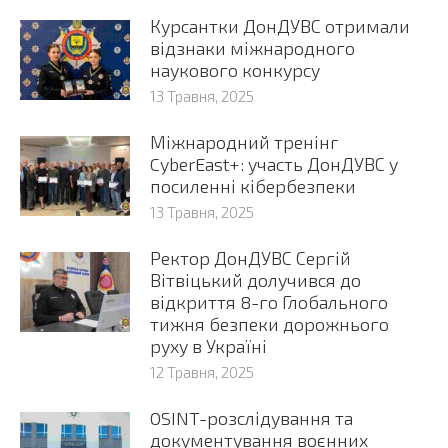
Курсантки ДонДУВС отримали
відзнаки міжнародного
наукового конкурсу
13 Травня, 2025
Міжнародний тренінг
CyberEast+: участь ДонДУВС у
посиленні кібербезпеки
13 Травня, 2025
Ректор ДонДУВС Сергій
Вітвіцький долучився до
відкриття 8-го Глобального
тижня безпеки дорожнього
руху в Україні
12 Травня, 2025
OSINT-розслідування та
документування воєнних