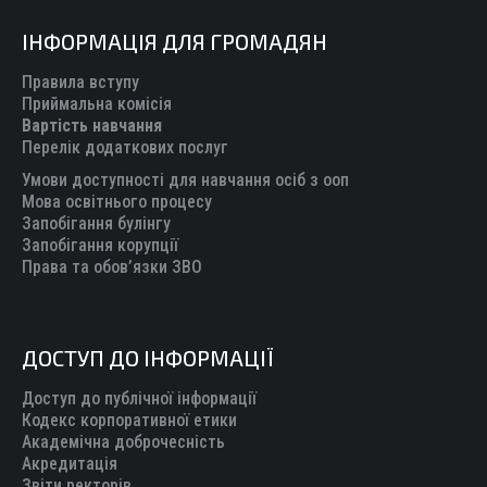
page
page
page
page
page
ІНФОРМАЦІЯ ДЛЯ ГРОМАДЯН
opens
opens
opens
opens
opens
in
in
in
in
in
Правила вступу
new
new
new
new
new
Приймальна комісія
Вартість навчання
window
window
window
window
window
Перелік додаткових послуг
Умови доступності для навчання осіб з ооп
Мова освітнього процесу
Запобігання булінгу
Запобігання корупції
Права та обов’язки ЗВО
ДОСТУП ДО ІНФОРМАЦІЇ
Доступ до публічної інформації
Кодекс корпоративної етики
Академічна доброчесність
Акредитація
Звіти ректорів