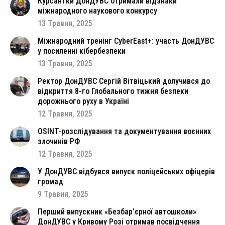
Курсантки ДонДУВС отримали відзнаки
міжнародного наукового конкурсу
13 Травня, 2025
Міжнародний тренінг CyberEast+: участь ДонДУВС
у посиленні кібербезпеки
13 Травня, 2025
Ректор ДонДУВС Сергій Вітвіцький долучився до
відкриття 8-го Глобального тижня безпеки
дорожнього руху в Україні
12 Травня, 2025
OSINT-розслідування та документування воєнних
злочинів РФ
12 Травня, 2025
У ДонДУВС відбувся випуск поліцейських офіцерів
громад
9 Травня, 2025
Перший випускник «Безбар’єрної автошколи»
ДонДУВС у Кривому Розі отримав посвідчення