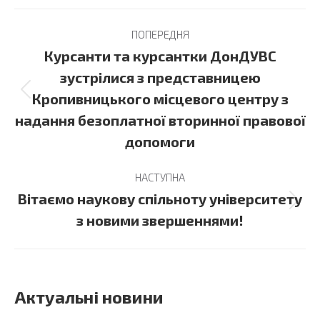
Post
ПОПЕРЕДНЯ
navigation
Курсанти та курсантки ДонДУВС
зустрілися з представницею
Previous
Кропивницького місцевого центру з
post:
надання безоплатної вторинної правової
допомоги
НАСТУПНА
Вітаємо наукову спільноту університету
Next
з новими звершеннями!
post:
Актуальні новини