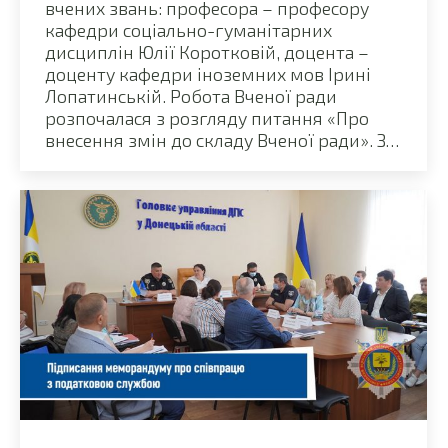
вчених звань: професора – професору
кафедри соціально-гуманітарних
дисциплін Юлії Коротковій, доцента –
доценту кафедри іноземних мов Ірині
Лопатинській. Робота Вченої ради
розпочалася з розгляду питання «Про
внесення змін до складу Вченої ради». З…