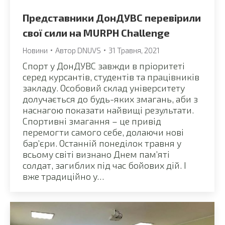
Представники ДонДУВС перевірили
свої сили на MURPH Challenge
Новини
Автор
DNUVS
31 Травня, 2021
Спорт у ДонДУВС завжди в пріоритеті
серед курсантів, студентів та працівників
закладу. Особовий склад університету
долучається до будь-яких змагань, аби з
наснагою показати найвищі результати.
Спортивні змагання – це привід
перемогти самого себе, долаючи нові
бар’єри. Останній понеділок травня у
всьому світі визнано Днем пам’яті
солдат, загиблих під час бойових дій. І
вже традиційно у…