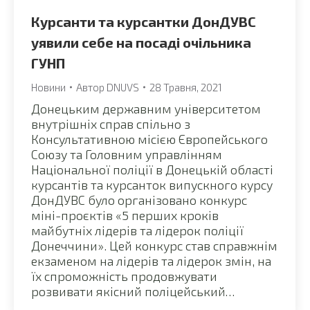
Курсанти та курсантки ДонДУВС
уявили себе на посаді очільника
ГУНП
Новини
Автор
DNUVS
28 Травня, 2021
Донецьким державним університетом
внутрішніх справ спільно з
Консультативною місією Європейського
Союзу та Головним управлінням
Національної поліції в Донецькій області
курсантів та курсанток випускного курсу
ДонДУВС було організовано конкурс
міні-проєктів «5 перших кроків
майбутніх лідерів та лідерок поліції
Донеччини». Цей конкурс став справжнім
екзаменом на лідерів та лідерок змін, на
їх спроможність продовжувати
розвивати якісний поліцейський…