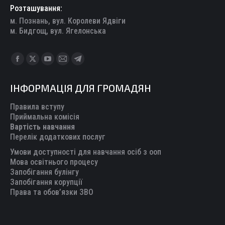
Розташування:
м. Познань, вул. Королеви Ядвіги
м. Бидгощ, вул. Ягелонська
Find us on:
Facebook
X
YouTube
Mail
Telegram
page
page
page
page
page
ІНФОРМАЦІЯ ДЛЯ ГРОМАДЯН
opens
opens
opens
opens
opens
in
in
in
in
in
Правила вступу
new
new
new
new
new
Приймальна комісія
Вартість навчання
window
window
window
window
window
Перелік додаткових послуг
Умови доступності для навчання осіб з ооп
Мова освітнього процесу
Запобігання булінгу
Запобігання корупції
Права та обов’язки ЗВО