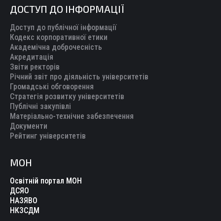
ДОСТУП ДО ІНФОРМАЦІЇ
Доступ до публічної інформації
Кодекс корпоративної етики
Академічна доброчесність
Акредитація
Звіти ректорів
Річний звіт про діяльність університетів
Громадські обговорення
Стратегія розвитку університетів
Публічні закупівлі
Матеріально-технічне забезпечення
Документи
Рейтинг університетів
МОН
Освітній портал МОН
ДСЯО
НАЗЯВО
НКЗСДМ