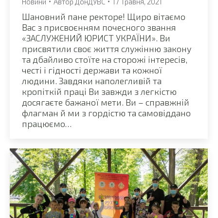
Новини
Автор
ДонДУВС
17 Травня, 2021
Шановний пане ректоре! Щиро вітаємо
Вас з присвоєнням почесного звання
«ЗАСЛУЖЕНИЙ ЮРИСТ УКРАЇНИ». Ви
присвятили своє життя служінню закону
та дбайливо стоїте на сторожі інтересів,
честі і гідності держави та кожної
людини. Завдяки наполегливій та
кропіткій праці Ви завжди з легкістю
досягаєте бажаної мети. Ви – справжній
флагман й ми з гордістю та самовіддано
працюємо…