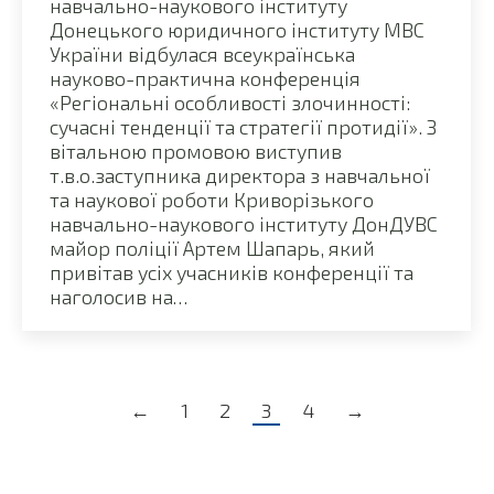
навчально-наукового інституту
Донецького юридичного інституту МВС
України відбулася всеукраїнська
науково-практична конференція
«Регіональні особливості злочинності:
сучасні тенденції та стратегії протидії». З
вітальною промовою виступив
т.в.о.заступника директора з навчальної
та наукової роботи Криворізького
навчально-наукового інституту ДонДУВС
майор поліції Артем Шапарь, який
привітав усіх учасників конференції та
наголосив на…
←
1
2
3
4
→