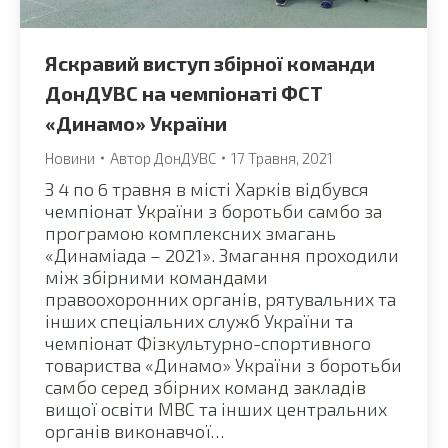
Яскравий виступ збірної команди
ДонДУВС на чемпіонаті ФСТ
«Динамо» України
Новини
Автор
ДонДУВС
17 Травня, 2021
З 4 по 6 травня в місті Харків відбувся
чемпіонат України з боротьби самбо за
програмою комплексних змагань
«Динаміада – 2021». Змагання проходили
між збірними командами
правоохоронних органів, рятувальних та
інших спеціальних служб України та
чемпіонат Фізкультурно-спортивного
товариства «Динамо» України з боротьби
самбо серед збірних команд закладів
вищої освіти МВС та інших центральних
органів виконавчої…