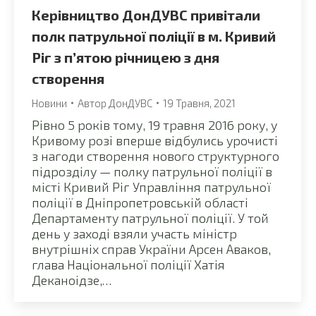
Керівництво ДонДУВС привітали
полк патрульної поліції в м. Кривий
Ріг з п’ятою річницею з дня
створення
Новини
Автор
ДонДУВС
19 Травня, 2021
Рівно 5 років тому, 19 травня 2016 року, у
Кривому розі вперше відбулись урочисті
з нагоди створення нового структурного
підрозділу — полку патрульної поліції в
місті Кривий Ріг Управління патрульної
поліції в Дніпропетровській області
Департаменту патрульної поліції. У той
день у заході взяли участь міністр
внутрішніх справ України Арсен Аваков,
глава Національної поліції Хатія
Деканоідзе,…