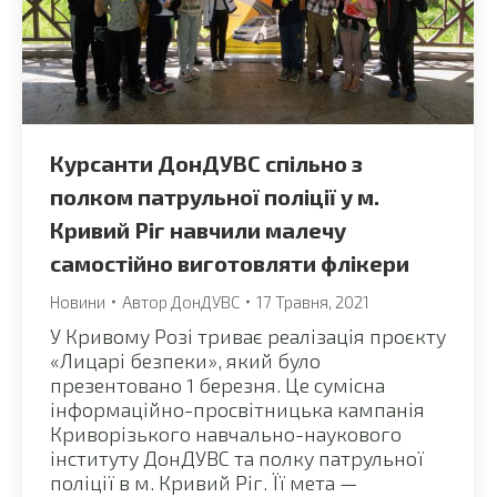
Курсанти ДонДУВС спільно з
полком патрульної поліції у м.
Кривий Ріг навчили малечу
самостійно виготовляти флікери
Новини
Автор
ДонДУВС
17 Травня, 2021
У Кривому Розі триває реалізація проєкту
«Лицарі безпеки», який було
презентовано 1 березня. Це сумісна
інформаційно-просвітницька кампанія
Криворізького навчально-наукового
інституту ДонДУВС та полку патрульної
поліції в м. Кривий Ріг. Її мета —