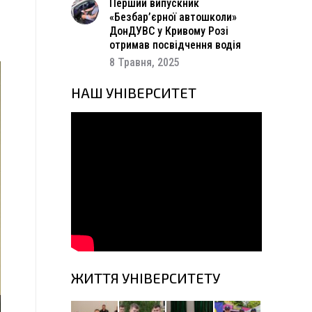
ь
Перший випускник
м
«Безбар’єрної автошколи»
,
ДонДУВС у Кривому Розі
отримав посвідчення водія
8 Травня, 2025
НАШ УНІВЕРСИТЕТ
ЖИТТЯ УНІВЕРСИТЕТУ