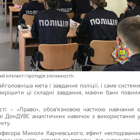
й інтелект і протидія злочинності»
йголовніша мета і завдання поліції, і саме систем
вирішити ці складні завдання, маючи банк повни
сті – «Право», обов’язковою часткою навчання 
зі ДонДУВС аналітичних навичок з використання 
екту.
офесора Миколи Карчевського, ефект несподівани
ику кількість запитів та прохань від курсантсько