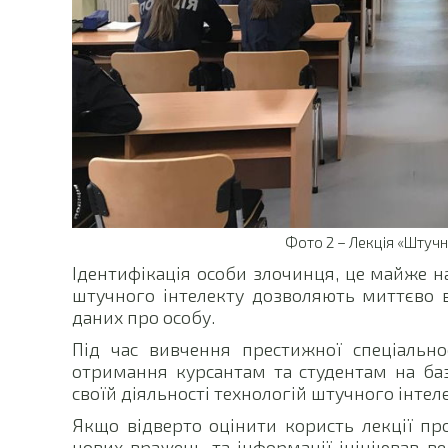
Фото 2 – Лекція «Штучни
Ідентифікація особи злочинця, це майже на
штучного інтелекту дозволяють миттєво 
даних про особу.
Під час вивчення престижної спеціально
отримання курсантам та студентам на ба
своїй діяльності технологій штучного інтел
Якщо відверто оцінити користь лекції пр
нових вражень та інформації ініціював вел