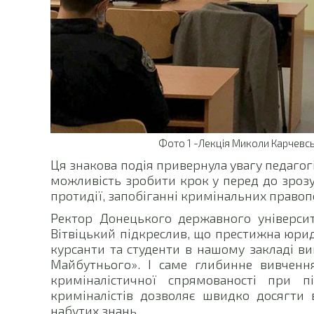
Фото 1 -Лекція Миколи Карчевсь
Ця знакова подія привернула увагу педагогі
можливість зробити крок у перед до зрозу
протидії, запобіганні кримінальних право
Ректор Донецького державного університ
Вітвіцький підкреслив, що престижна юрид
курсанти та студенти в нашому закладі вищ
Майбутнього». І саме глибинне вивчення
криміналістичної спрямованості при пі
криміналістів дозволяє швидко досягти в
набутих знань.