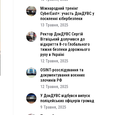
Міжнародний тренінг
CyberEast+: участь ДонДУВС у
посиленні кібербезпеки
13 Травня, 2025
Ректор ДонДУВС Сергій
Вітвіцький долучився до
відкриття 8-го Глобального
тижня безпеки дорожнього
руху в Україні
12 Травня, 2025
OSINT-розслідування та
документування воєнних
злочинів РФ
12 Травня, 2025
і
й
У ДонДУВС відбувся випуск
поліцейських офіцерів громад
9 Травня, 2025
о