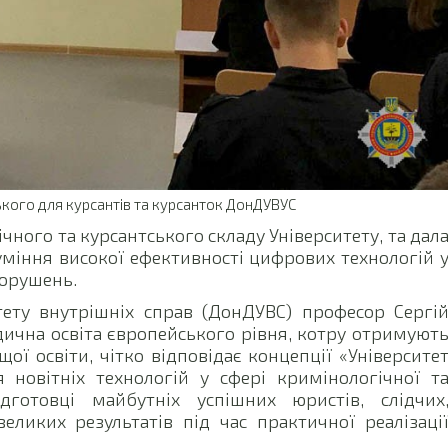
кого для курсантів та курсанток ДонДУВУС
чного та курсантського складу Університету, та дал
міння високої ефективності цифрових технологій 
порушень.
ету внутрішніх справ (ДонДУВС) професор Сергі
ична освіта європейського рівня, котру отримуют
ої освіти, чітко відповідає концепції «Університе
 новітніх технологій у сфері кримінологічної т
дготовці майбутніх успішних юристів, слідчих
еликих результатів під час практичної реалізаці