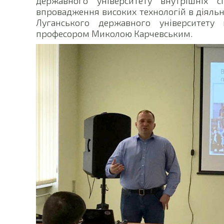
державного університету внутрішніх 
впровадження високих технологій в діяль
Луганського державного університету в
професором Миколою Карчевським.