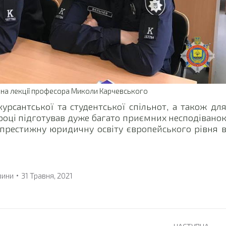
 на лекції професора Миколи Карчевського
курсантської та студентської спільнот, а також дл
році підготував дуже багато приємних несподівано
апрестижну юридичну освіту європейського рівня 
вини
31 Травня, 2021