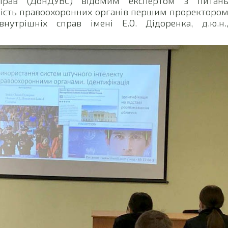
справ (ДонДУВС) відомим експертом з питан
ність правоохоронних органів першим проректоро
нутрішніх справ імені Е.О. Дідоренка, д.ю.н.