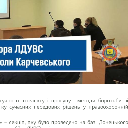
тучного інтелекту і просунуті методи боротьби з
тку сучасних передових рішень у правоохоронні
» – лекція, яку було проведено на базі Донецьког