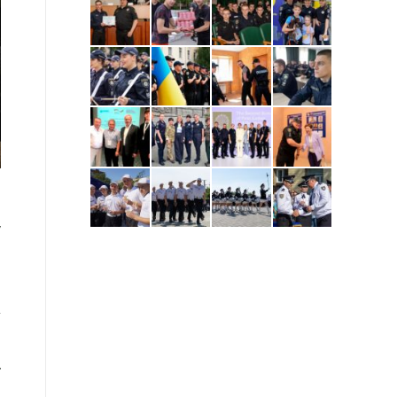
а
у
й
ь
т
а
,
ї