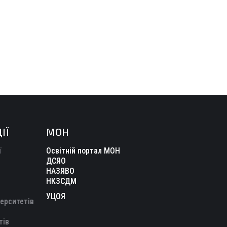
ІЇ
МОН
ї
Освітній портал МОН
ДСЯО
НАЗЯВО
НКЗСДМ
УЦОЯ
верситетів
тів