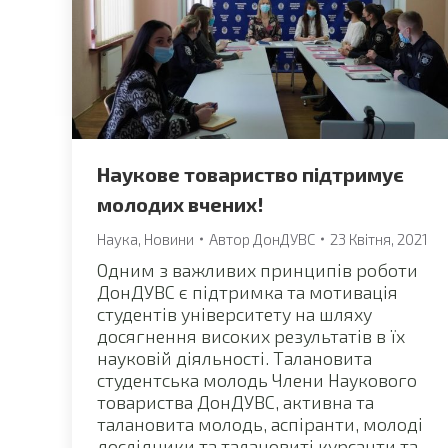
Наукове товариство підтримує
молодих вчених!
Наука
,
Новини
Автор
ДонДУВС
23 Квітня, 2021
Одним з важливих принципів роботи
ДонДУВС є підтримка та мотивація
студентів університету на шляху
досягнення високих результатів в їх
науковій діяльності. Талановита
студентська молодь Члени Наукового
товариства ДонДУВС, активна та
талановита молодь, аспіранти, молоді
дослідники та талановиті курсанти та