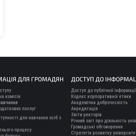
МАЦІЯ ДЛЯ ГРОМАДЯН
ДОСТУП ДО ІНФОРМАЦ
ступу
Доступ до публічної інформаці
а комісія
Кодекс корпоративної етики
навчання
Академічна доброчесність
одаткових послуг
Акредитація
Звіти ректорів
тупності для навчання осіб з
Річний звіт про діяльність уні
Громадські обговорення
тнього процесу
Стратегія розвитку університе
ня булінгу