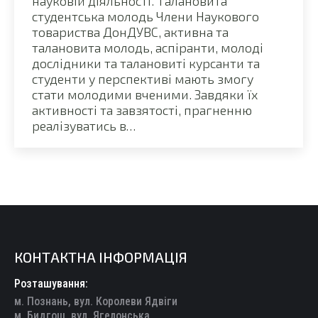
науковій діяльності. Талановита
студентська молодь Члени Наукового
товариства ДонДУВС, активна та
талановита молодь, аспіранти, молоді
дослідники та талановиті курсанти та
студенти у перспективі мають змогу
стати молодими вченими. Завдяки їх
активності та завзятості, прагненню
реалізуватись в…
КОНТАКТНА ІНФОРМАЦІЯ
Розташування:
м. Познань, вул. Королеви Ядвіги
м. Бидгощ, вул. Ягелонська