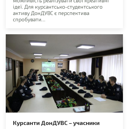
можливість реалізувати свої креативні
ідеї. Для курсантсько-студентського
активу ДонДУВС є перспектива
спробувати…
Курсанти ДонДУВС – учасники