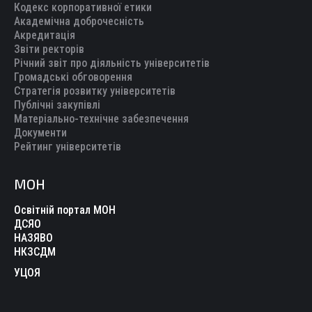
Кодекс корпоративної етики
Академічна доброчесність
Акредитація
Звіти ректорів
Річний звіт про діяльність університетів
Громадські обговорення
Стратегія розвитку університетів
Публічні закупівлі
Матеріально-технічне забезпечення
Документи
Рейтинг університетів
МОН
Освітній портал МОН
ДСЯО
НАЗЯВО
НКЗСДМ
УЦОЯ