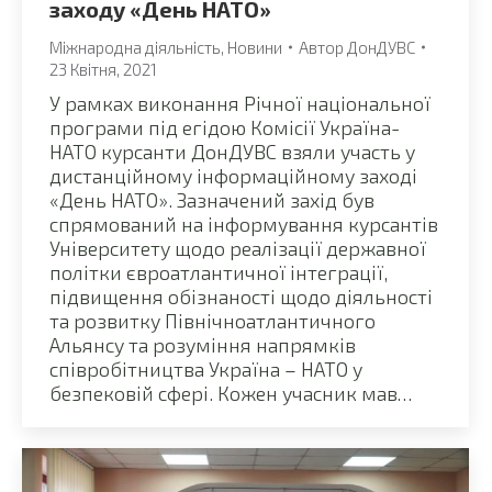
заходу «День НАТО»
Міжнародна діяльність
,
Новини
Автор
ДонДУВС
23 Квітня, 2021
У рамках виконання Річної національної
програми під егідою Комісії Україна-
НАТО курсанти ДонДУВС взяли участь у
дистанційному інформаційному заході
«День НАТО». Зазначений захід був
спрямований на інформування курсантів
Університету щодо реалізації державної
політки євроатлантичної інтеграції,
підвищення обізнаності щодо діяльності
та розвитку Північноатлантичного
Альянсу та розуміння напрямків
співробітництва Україна – НАТО у
безпековій сфері. Кожен учасник мав…