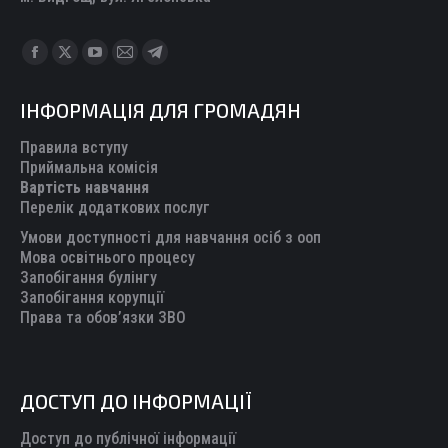
Find us on:
Facebook
X
YouTube
Mail
Telegram
page
page
page
page
page
ІНФОРМАЦІЯ ДЛЯ ГРОМАДЯН
opens
opens
opens
opens
opens
in
in
in
in
in
Правила вступу
new
new
new
new
new
Приймальна комісія
Вартість навчання
window
window
window
window
window
Перелік додаткових послуг
Умови доступності для навчання осіб з ооп
Мова освітнього процесу
Запобігання булінгу
Запобігання корупції
Права та обов’язки ЗВО
ДОСТУП ДО ІНФОРМАЦІЇ
Доступ до публічної інформації