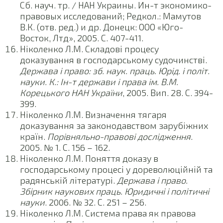
Сб. науч. тр. / НАН Украины. Ин-т экономико-
правовых исследований; Редкол.: Мамутов
В.К. (отв. ред.) и др. Донецк: ООО «Юго-
Восток, Лтд», 2005. С. 407-411.
Ніколенко Л.М. Складові процесу
доказування в господарському судочинстві.
Держава і право: зб. наук. праць. Юрід. і політ.
науки. К.: Ін-т держави і права ім. В.М.
Корецького НАН України
, 2005. Вип. 28. С. 394-
399.
Ніколенко Л.М. Визначення тягаря
доказування за законодавством зарубіжних
країн.
Порівняльно-правові дослідження
.
2005. № 1. С. 156 – 162.
Ніколенко Л.М. Поняття доказу в
господарському процесі у дореволюційній та
радянській літературі.
Держава і право.
Збірник наукових праць. Юридичні і політичні
науки
. 2006. № 32. С. 251 – 256.
Ніколенко Л.М. Система права як правова