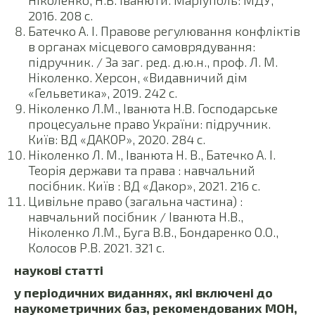
Ніколенко, Н.В. Іванюти. Маріуполь: МДУ,
2016. 208 с.
Батечко А. І. Правове регулювання конфліктів
в органах місцевого самоврядування:
підручник. / За заг. ред. д.ю.н., проф. Л. М.
Ніколенко. Херсон, «Видавничий дім
«Гельветика», 2019. 242 с.
Ніколенко Л.М., Іванюта Н.В. Господарське
процесуальне право України: підручник.
Київ: ВД «ДАКОР», 2020. 284 с.
Ніколенко Л. М., Іванюта Н. В., Батечко А. І.
Теорія держави та права : навчальний
посібник. Київ : ВД «Дакор», 2021. 216 с.
Цивільне право (загальна частина) :
навчальний посібник / Іванюта Н.В.,
Ніколенко Л.М., Буга В.В., Бондаренко О.О.,
Колосов Р.В. 2021. 321 с.
наукові статті
у періодичних виданнях, які включені до
наукометричних баз, рекомендованих МОН,