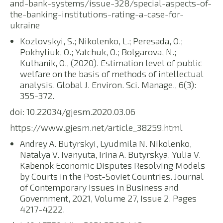
and-bank-systems/issue-328/special-aspects-of-
the-banking-institutions-rating-a-case-for-
ukraine
Kozlovskyi, S.; Nikolenko, L.; Peresada, O.;
Pokhyliuk, O.; Yatchuk, O.; Bolgarova, N.;
Kulhanik, O., (2020). Estimation level of public
welfare on the basis of methods of intellectual
analysis. Global J. Environ. Sci. Manage., 6(3):
355-372.
doi: 10.22034/gjesm.2020.03.06
https://www.gjesm.net/article_38259.html
Andrey A. Butyrskyi, Lyudmila N. Nikolenko,
Natalya V. Ivanyuta, Irina A. Butyrskya, Yulia V.
Kabenok Economic Disputes Resolving Models
by Courts in the Post-Soviet Countries. Journal
of Contemporary Issues in Business and
Government, 2021, Volume 27, Issue 2, Pages
4217-4222.