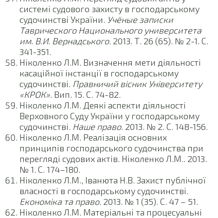
системі судового захисту в господарському
судочинстві України.
Учёные записки
Таврического Национального университета
им. В.И. Вернадського
. 2013. Т. 26 (65). № 2-1. С.
341-351.
Ніколенко Л.М. Визначення мети діяльності
касаційної інстанції в господарському
судочинстві.
Правничий вісник Університету
«КРОК».
Вип. 15. С. 74-82.
Ніколенко Л.М. Деякі аспекти діяльності
Верховного Суду України у господарському
судочинстві.
Наше право
. 2013. № 2. С. 148-156.
Ніколенко Л.М. Реалізація основних
принципів господарського судочинства при
перегляді судових актів. Ніколенко Л.М.. 2013.
№ 1. С. 174–180.
Ніколенко Л.М., Іванюта Н.В. Захист публічної
власності в господарському судочинстві.
Економіка та право
. 2013. № 1 (35). С. 47 – 51.
Ніколенко Л.М. Матеріальні та процесуальні