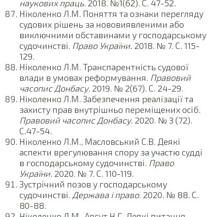
наукових праць
. 2018. №1(62). С. 47-52.
Ніколенко Л.М. Поняття та ознаки перегляду
судових рішень за нововиявленими або
виключними обставинами у господарському
судочинстві.
Право України
. 2018. № 7. С. 115-
129.
Ніколенко Л.М. Транспарентність судової
влади в умовах реформування.
Правовий
часопис Донбасу
. 2019. № 2(67). С. 24-29.
Ніколенко Л.М. Забезпечення реалізації та
захисту прав внутрішньо переміщених осіб.
Правовий часопис Донбасу
. 2020. № 3 (72).
С.47-54.
Ніколенко Л.М., Масловський С.В. Деякі
аспекти врегулювання спору за участю судді
в господарському судочинстві.
Право
України
. 2020. № 7. С. 110-119.
Зустрічний позов у господарському
судочинстві.
Держава і право
. 2020. № 88. С.
80-88.
Ніколенко Л.М., Аягут Н.Г. Деякі питання