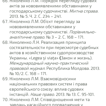
Ніколенко Л.М. Порядок перегляду судових
актів за нововиявленими обставинами у
господарському судочинстві.
Митна справа
.
2013. № 5. Ч. 2. С. 234 – 241.
Ніколенко Л.М. Об’єкт перегляду за
нововиявленими обставинами у
господарському судочинстві.
Порівняльно-
аналітичне право.
№ 3 – 2. С. 168 – 171.
Николенко Л.Н. Реализация принципа
состязательности при пересмотре судебных
актов в хозяйственном судопроизводстве
Украины. «Legea și viața»
(
Закон и жизнь).
Международный научно-практический
правовой журнал
. Республика Молдова. 2013.
№ 10/2. С. 168 – 171.
Ніколенко Л.М. Взаємовідносини
національних правових систем і права
європейського союзу: вплив судових
інстанцій.
Наше право
. 2013. № 13. С. 95-101.
Ніколенко Л.М. Співвідношення мети та
завдань касаційного провадження у