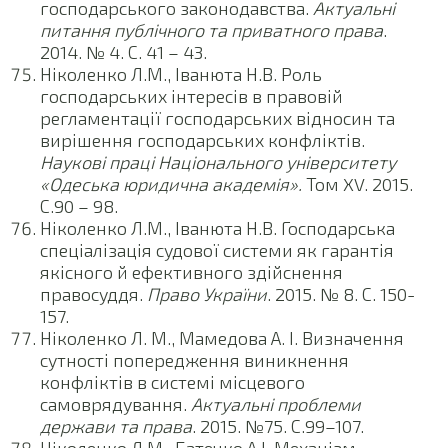
господарського законодавства.
Актуальні
питання публічного та приватного права
.
2014. № 4. С. 41 – 43.
Ніколенко Л.М., Іванюта Н.В. Роль
господарських інтересів в правовій
регламентації господарських відносин та
вирішення господарських конфліктів.
Наукові праці Національного університету
«Одеська юридична академія».
Том XV. 2015.
С.90 – 98.
Ніколенко Л.М., Іванюта Н.В. Господарська
спеціалізація судової системи як гарантія
якісного й ефективного здійснення
правосуддя.
Право України
. 2015. № 8. С. 150-
157.
Ніколенко Л. М., Мамедова А. І. Визначення
сутності попередження виникнення
конфліктів в системі місцевого
самоврядування.
Актуальні проблеми
держави та права
. 2015. №75. С.99–107.