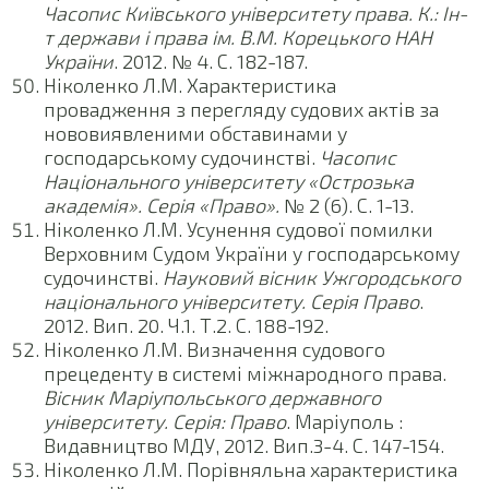
Часопис Київського університету права. К.: Ін-
т держави і права ім. В.М. Корецького НАН
України
. 2012. № 4. С. 182-187.
Ніколенко Л.М. Характеристика
провадження з перегляду судових актів за
нововиявленими обставинами у
господарському судочинстві.
Часопис
Національного університету «Острозька
академія». Серія «Право».
№ 2 (6). С. 1-13.
Ніколенко Л.М. Усунення судової помилки
Верховним Судом України у господарському
судочинстві.
Науковий вісник Ужгородського
національного університету. Серія Право
.
2012. Вип. 20. Ч.1. Т.2. С. 188-192.
Ніколенко Л.М. Визначення судового
прецеденту в системі міжнародного права.
Вісник Маріупольського державного
університету. Серія: Право
. Маріуполь :
Видавництво МДУ, 2012. Вип.3-4. С. 147-154.
Ніколенко Л.М. Порівняльна характеристика