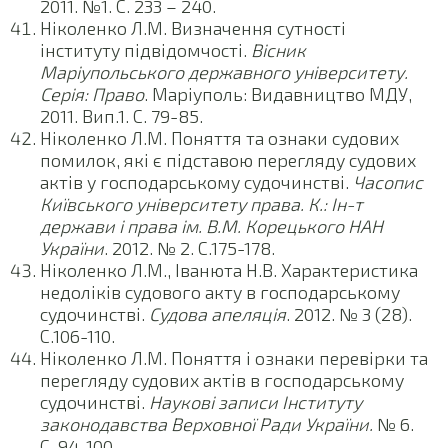
2011. №1. С. 233 – 240.
Ніколенко Л.М. Визначення сутності
інституту підвідомчості.
Вісник
Маріупольського державного університету.
Серія: Право
. Маріуполь: Видавництво МДУ,
2011. Вип.1. С. 79-85.
Ніколенко Л.М. Поняття та ознаки судових
помилок, які є підставою перегляду судових
актів у господарському судочинстві.
Часопис
Київського університету права. К.: Ін-т
держави і права ім. В.М. Корецького НАН
України
. 2012. № 2. С.175-178.
Ніколенко Л.М., Іванюта Н.В. Характеристика
недоліків судового акту в господарському
судочинстві.
Судова апеляція
. 2012. № 3 (28).
С.106-110.
Ніколенко Л.М. Поняття і ознаки перевірки та
перегляду судових актів в господарському
судочинстві.
Наукові записи Інституту
законодавства Верховної Ради України.
№ 6.
С. 94-100.