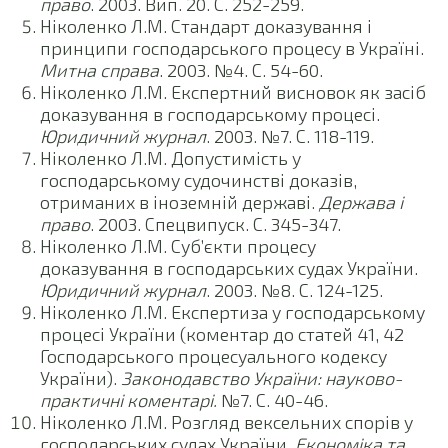
право
. 2003. Вип. 20. С. 252-259.
Ніколенко Л.М. Стандарт доказування і
принципи господарського процесу в Україні.
Митна справа
. 2003. №4. С. 54-60.
Ніколенко Л.М. Експертний висновок як засіб
доказування в господарському процесі.
Юридичний журнал
. 2003. №7. С. 118-119.
Ніколенко Л.М. Допустимість у
господарському судочинстві доказів,
отриманих в іноземній державі.
Держава і
право
. 2003. Спецвипуск. С. 345-347.
Ніколенко Л.М. Суб’єкти процесу
доказування в господарських судах України.
Юридичний журнал
. 2003. №8. С. 124-125.
Ніколенко Л.М. Експертиза у господарському
процесі України (коментар до статей 41, 42
Господарського процесуального кодексу
України).
Законодавство України: науково-
практичні коментарі.
№7. С. 40-46.
Ніколенко Л.М. Розгляд вексельних спорів у
господарських судах України.
Економіка та