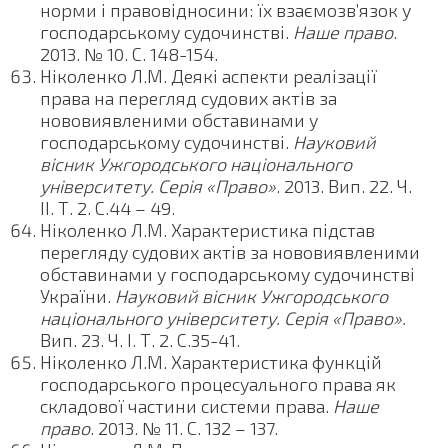
норми і правовідносини: їх взаємозв’язок у
господарському судочинстві.
Наше право
.
2013. № 10. С. 148-154.
Ніколенко Л.М. Деякі аспекти реалізації
права на перегляд судових актів за
нововиявленими обставинами у
господарському судочинстві.
Науковий
вісник Ужгородського національного
університету. Серія «Право»
. 2013. Вип. 22. Ч.
ІІ. Т. 2. С.44 – 49.
Ніколенко Л.М. Характеристика підстав
перегляду судових актів за нововиявленими
обставинами у господарському судочинстві
України.
Науковий вісник Ужгородського
національного університету. Серія «Право».
Вип. 23. Ч. І. Т. 2. С.35-41.
Ніколенко Л.М. Характеристика функцій
господарського процесуального права як
складової частини системи права.
Наше
право
. 2013. № 11. С. 132 – 137.