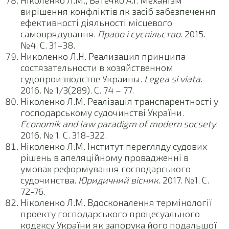
Ніколенко Л.М., Батечко А.І. Механізм
вирішення конфліктів як засіб забезпечення
ефективності діяльності місцевого
самоврядування.
Право і суспільство
. 2015.
№4. С. 31–38.
Николенко Л.Н. Реализация принципа
состязательности в хозяйственном
судопроизводстве Украины.
Legea si viata
.
2016. № 1/3(289). С. 74 – 77.
Ніколенко Л.М. Реалізація транспарентності у
господарському судочинстві України.
Economik and law paradigm of modern socsety
.
2016. № 1. С. 318-322.
Ніколенко Л.М. Інститут перегляду судових
рішень в апеляційному провадженні в
умовах реформування господарського
судочинства.
Юридичний вісник
. 2017. №1. С.
72-76.
Ніколенко Л.М. Вдосконалення термінології
проекту господарського процесуального
кодексу України як запорука його подальшої