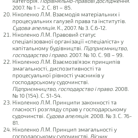
категорія.
Порівняльно-правові дослідження
.
2007. № 1 – 2. С. 81 – 85.
Ніколенко Л.М. Взаємодія матеріальних і
процесуальних галузей права та інститутів.
Судова апеляція
. К., 2007. № 3. С.6-12.
Ніколенко Л.М. Правовий статус
спеціалізованої організації «спеціаліста» у
капітальному будівництві.
Підприємництво,
господарство і право
. 2007. № 10. С. 98 – 99.
Ніколенко Л.М. Взаємозв’язок принципів
змагальності, диспозитивності та
процесуальної рівності учасників у
господарському судочинстві.
Підприємництво, господарство і право
. 2008.
№ 10 (154). С. 51-54.
Ніколенко Л.М. Принципи законності та
гласності розгляду справ у господарському
судочинстві.
Судова апеляція
. 2008. № 3. С. 76-
81.
Ніколенко Л.М. Принцип змагальності у
господарському судочинстві.
Вісник