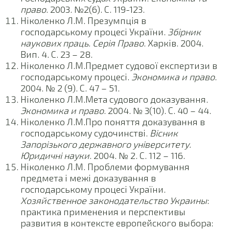
право
. 2003. №2(6). С. 119-123.
Ніколенко Л.М. Презумпція в
господарському процесі України.
Збірник
наукових праць. Серія Право
. Харків. 2004.
Вип. 4. С. 23 – 28.
Ніколенко Л.М.Предмет судової експертизи в
господарському процесі.
Экономика и право
.
2004. № 2 (9). С. 47 – 51.
Ніколенко Л.М.Мета судового доказування.
Экономика и право
. 2004. № 3(10). С. 40 – 44.
Ніколенко Л.М.Про поняття доказування в
господарському судочинстві.
Вісник
Запорізького державного університету.
Юридичні науки
. 2004. № 2. С. 112 – 116.
Ніколенко Л.М. Проблеми формування
предмета і межі доказування в
господарському процесі України.
Хозяйственное законодательство Украины
:
практика применения и перспективы
развития в контексте европейского выбора: