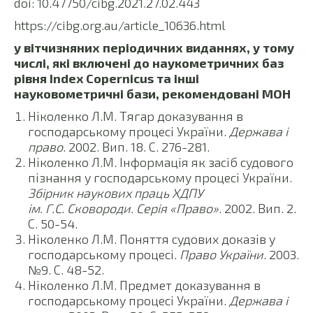
doi: 10.47750/cibg.2021.27.02.443
https://cibg.org.au/article_10636.html
у вітчизняних періодичних виданнях, у тому
числі, які включені до наукометричних баз
рівня Index Copernicus та інші
науковометричні бази, рекомендовані МОН
Ніколенко Л.М. Тягар доказування в
господарському процесі України.
Держава і
право
. 2002. Вип. 18. С. 276-281.
Ніколенко Л.М. Інформація як засіб судового
пізнання у господарському процесі України.
Збірник наукових праць ХДПУ
ім. Г.С. Сковороди. Серія «Право»
. 2002. Вип. 2.
С. 50-54.
Ніколенко Л.М. Поняття судових доказів у
господарському процесі.
Право України
. 2003.
№9. С. 48-52.
Ніколенко Л.М. Предмет доказування в
господарському процесі України.
Держава і