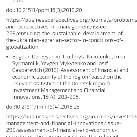
258.
doi: 10.21511/ppm.16(3).2018.20
https://businessperspectives.org/journals/problem
and-perspectives-in-management/issue-
289/ensuring-the-sustainable-development-of-
the-ukrainian-agrarian-sector-in-conditions-of-
globalization
Bogdan Derevyanko, Liudmyla Nikolenko, Irina
Syrmamiik, Yevgen Mykytenko and Iosif
Gasparevich (2018). Assessment of financial and
economic security of the region (based on the
relevant statistics of the Donetsk region).
Investment Management and Financial
Innovations, 15(4), 283-295.
doi:10.21511/imfi.15(4).2018.23
https://businessperspectives.org/journals/investme
management-and-financial-innovations/issue-
298/assessment-of-financial-and-economic-
security-of-the-region-based-on-the-relevant-