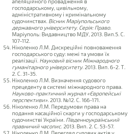
апеляційного провадження в
господарському, цивільному,
адміністративному і кримінальному
судочинствах.
Вісник Маріупольського
державного університету. Серія: Право
.
Маріуполь: Видавництво МДУ, 2013. Вип.5. С.
107-112.
Ніколенко Л.М. Дискреційні повноваження
господарського суду: межі та умови їх
реалізації.
Науковий вісник Міжнародного
гуманітарного університету
. 2013. Вип. 6-2. Т.
2. С. 31-35.
Ніколенко Л.М. Визначення судового
прецеденту в системі міжнародного права.
Науково-практичний журнал «Європейські
перспективи»
. 2013. №12. С. 166-171.
Ніколенко Л.М. Передумови права на
подання касаційної скарги у господарському
судочинстві України.
Південноукраїнський
правничий часопис
. 2013. Вип. 2. С. 53-57.
Ніколенко Л.М. Перегляд судових актів у