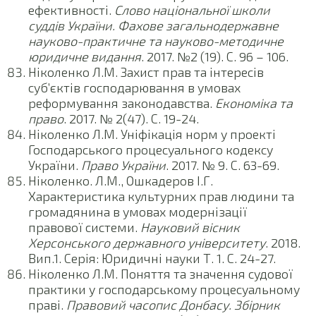
ефективності.
Слово національної школи
суддів України. Фахове загальнодержавне
науково-практичне та науково
-методичне
юридичне видання
. 2017. №2 (19). С. 96 – 106.
Ніколенко Л.М. Захист прав та інтересів
суб’єктів господарювання в умовах
реформування законодавства.
Економіка та
право
. 2017. № 2(47). С. 19-24.
Ніколенко Л.М. Уніфікація норм у проекті
Господарського процесуального кодексу
України.
Право України
. 2017. № 9. С. 63-69.
Ніколенко. Л.М., Ошкадеров І.Г.
Характеристика культурних прав людини та
громадянина в умовах модернізації
правової системи.
Науковий вісник
Херсонського державного університету
. 2018.
Вип.1. Серія: Юридичні науки Т. 1. С. 24-27.
Ніколенко Л.М. Поняття та значення судової
практики у господарському процесуальному
праві.
Правовий часопис Донбасу. Збірник