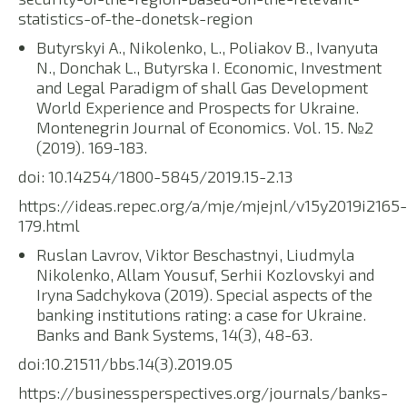
statistics-of-the-donetsk-region
Butyrskyi A., Nikolenko, L., Poliakov B., Ivanyuta
N., Donchak L., Butyrska I. Economic, Investment
and Legal Paradigm of shall Gas Development
World Experience and Prospects for Ukraine.
Montenegrin Journal of Economics. Vol. 15. №2
(2019). 169-183.
doi: 10.14254/1800-5845/2019.15-2.13
https://ideas.repec.org/a/mje/mjejnl/v15y2019i2165-
179.html
Ruslan Lavrov, Viktor Beschastnyi, Liudmyla
Nikolenko, Allam Yousuf, Serhii Kozlovskyi and
Iryna Sadchykova (2019). Special aspects of the
banking institutions rating: a case for Ukraine.
Banks and Bank Systems, 14(3), 48-63.
doi:10.21511/bbs.14(3).2019.05
https://businessperspectives.org/journals/banks-