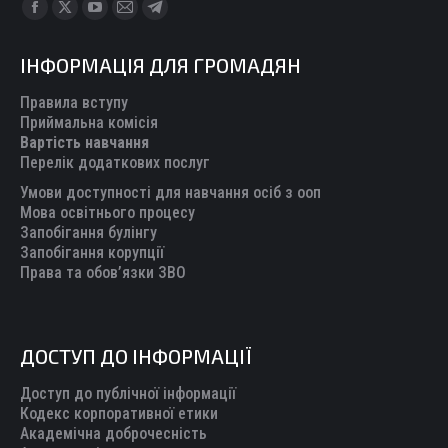
Find us on:
Facebook
X
YouTube
Mail
Telegram
page
page
page
page
page
ІНФОРМАЦІЯ ДЛЯ ГРОМАДЯН
opens
opens
opens
opens
opens
in
in
in
in
in
Правила вступу
new
new
new
new
new
Приймальна комісія
Вартість навчання
window
window
window
window
window
Перелік додаткових послуг
Умови доступності для навчання осіб з ооп
Мова освітнього процесу
Запобігання булінгу
Запобігання корупції
Права та обов’язки ЗВО
ДОСТУП ДО ІНФОРМАЦІЇ
Доступ до публічної інформації
Кодекс корпоративної етики
Академічна доброчесність