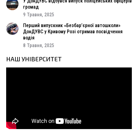
У ДонДУВС відбувся випуск поліцейських офіцерів
громад
9 Травня, 2025
Перший випускник «Безбар’єрної автошколи»
ДонДУВС у Кривому Розі отримав посвідчення
водія
8 Травня, 2025
НАШ УНІВЕРСИТЕТ