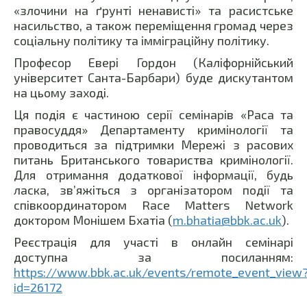
«злочини на ґрунті ненависті» та расистське
насильство, а також переміщення громад через
соціальну політику та імміграційну політику.
Професор Евері Гордон (Каліфорнійський
університет Санта-Барбари) буде дискутантом
на цьому заході.
Ця подія є частиною серії семінарів «Раса та
правосуддя» Департаменту кримінології та
проводиться за підтримки Мережі з расових
питань Британського товариства кримінології.
Для отримання додаткової інформації, будь
ласка, зв’яжіться з організатором події та
співкоординатором Race Matters Network
доктором Монішем Бхатіа (
m.bhatia@bbk.ac.uk
).
Реєстрація для участі в онлайн семінарі
доступна за посиланням:
https://www.bbk.ac.uk/events/remote_event_view
id=26172