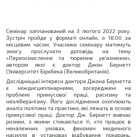
Семінар запланований на 3 лютого 2022 року.
Зустріч пройде у форматі онлайн, о 18.00 за
місцевим часом. Учасники семінару матимуть
змогу прослухати доповідь на тему
«Переосмислення та тюремне ув’язнення»,
автором якої є доктор Джон Бернетт
(Університет Біркбека (Великобританія).
Дослідницькі інтереси доктора Джона Бернетта
є міждисциплінарними, зосереджені на
проблемі примусової праці, расизму та
неолібералізму. Його дослідження охоплюють
аналіз політики та практики, які лежать в основі
примусової праці. Доктор Дж. Бернетт вивчає
ризики, з якими стикаються ті, хто працює в
неналежних умовах, феномен медичного
насилля в установах відбування покарань,