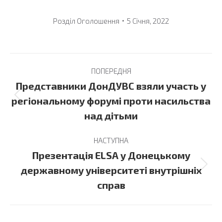
Розділ
Оголошення
5 Січня, 2022
Post
ПОПЕРЕДНЯ
navigation
Представники ДонДУВС взяли участь у
Previous
регіональному форумі проти насильства
post:
над дітьми
НАСТУПНА
Презентація ELSA у Донецькому
Next
державному університеті внутрішніх
post:
справ