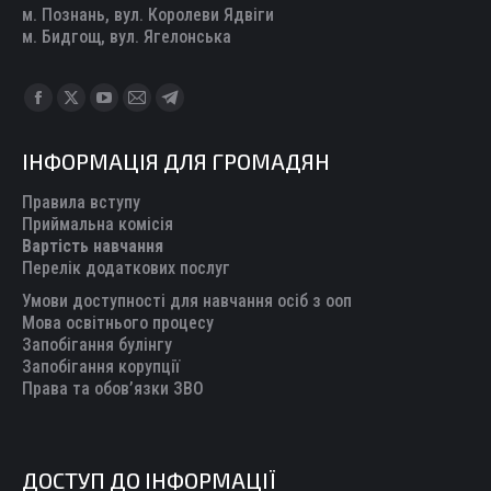
м. Познань, вул. Королеви Ядвіги
м. Бидгощ, вул. Ягелонська
Find us on:
Facebook
X
YouTube
Mail
Telegram
page
page
page
page
page
ІНФОРМАЦІЯ ДЛЯ ГРОМАДЯН
opens
opens
opens
opens
opens
in
in
in
in
in
Правила вступу
new
new
new
new
new
Приймальна комісія
Вартість навчання
window
window
window
window
window
Перелік додаткових послуг
Умови доступності для навчання осіб з ооп
Мова освітнього процесу
Запобігання булінгу
Запобігання корупції
Права та обов’язки ЗВО
ДОСТУП ДО ІНФОРМАЦІЇ