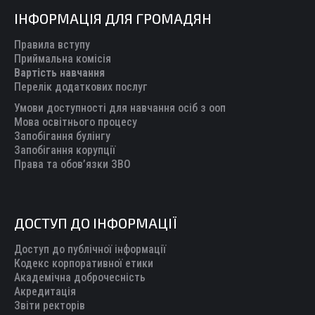
page
page
page
page
page
ІНФОРМАЦІЯ ДЛЯ ГРОМАДЯН
opens
opens
opens
opens
opens
in
in
in
in
in
Правила вступу
new
new
new
new
new
Приймальна комісія
Вартість навчання
window
window
window
window
window
Перелік додаткових послуг
Умови доступності для навчання осіб з ооп
Мова освітнього процесу
Запобігання булінгу
Запобігання корупції
Права та обов’язки ЗВО
ДОСТУП ДО ІНФОРМАЦІЇ
Доступ до публічної інформації
Кодекс корпоративної етики
Академічна доброчесність
Акредитація
Звіти ректорів