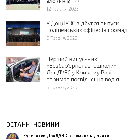
злочинів РФ
12 Травня, 2025
У ДонДУВС відбувся випуск
поліцейських офіцерів громад
9 Травня, 2025
Перший випускник
«Безбар’єрної автошколи»
ДонДУВС у Кривому Розі
отримав посвідчення водія
8 Травня, 2025
ОСТАННІ НОВИНИ
Курсантки ДонДУВС отримали відзнаки