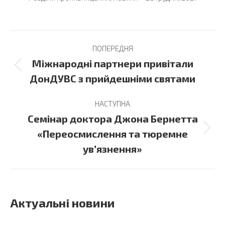
Post
ПОПЕРЕДНЯ
navigation
Міжнародні партнери привітали
Previous
ДонДУВС з прийдешніми святами
post:
НАСТУПНА
Семінар доктора Джона Бернетта
Next
«Переосмислення та тюремне
post:
ув’язнення»
Актуальні новини