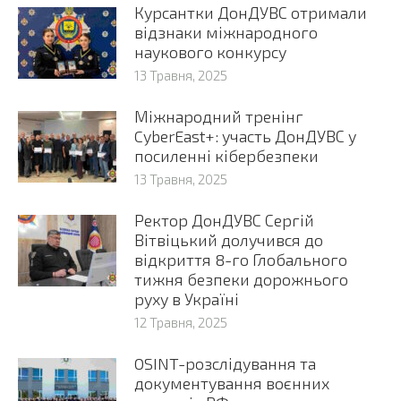
Курсантки ДонДУВС отримали
відзнаки міжнародного
наукового конкурсу
13 Травня, 2025
Міжнародний тренінг
CyberEast+: участь ДонДУВС у
посиленні кібербезпеки
13 Травня, 2025
Ректор ДонДУВС Сергій
Вітвіцький долучився до
відкриття 8-го Глобального
тижня безпеки дорожнього
руху в Україні
12 Травня, 2025
OSINT-розслідування та
документування воєнних