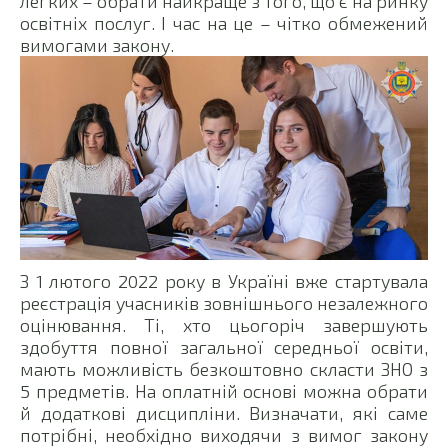
легких – обрати найкраще з того, що є на ринку
освітніх послуг. І час на це – чітко обмежений
вимогами закону.
З 1 лютого 2022 року в Україні вже стартувала
реєстрація учасників зовнішнього незалежного
оцінювання. Ті, хто цьогоріч завершують
здобуття повної загальної середньої освіти,
мають можливість безкоштовно скласти ЗНО з
5 предметів. На оплатній основі можна обрати
й додаткові дисципліни. Визначати, які саме
потрібні, необхідно виходячи з вимог закону