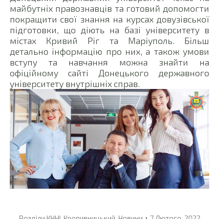
майбутніх правознавців та готовий допомогти
покращити свої знання на курсах довузівської
підготовки, що діють на базі університету в
містах Кривий Ріг та Маріуполь. Більш
детально інформацію про них, а також умови
вступу та навчання можна знайти на
офіційному сайті Донецького державного
університету внутрішніх справ.
Розділи
КННІ
,
Кропивницький
,
Новини
7 Лютого, 2022