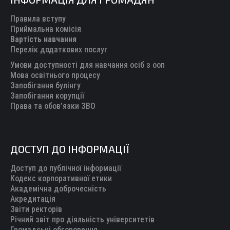
opens
opens
opens
opens
opens
in
in
in
in
in
Правила вступу
new
new
new
new
new
Приймальна комісія
Вартість навчання
window
window
window
window
window
Перелік додаткових послуг
Умови доступності для навчання осіб з ооп
Мова освітнього процесу
Запобігання булінгу
Запобігання корупції
Права та обов’язки ЗВО
ДОСТУП ДО ІНФОРМАЦІЇ
Доступ до публічної інформації
Кодекс корпоративної етики
Академічна доброчесність
Акредитація
Звіти ректорів
Річний звіт про діяльність університетів
Громадські обговорення