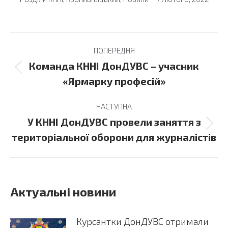
Post
ПОПЕРЕДНЯ
navigation
Команда КННІ ДонДУВС – учасник
Previous
«Ярмарку професій»
post:
НАСТУПНА
У КННІ ДонДУВС провели заняття з
Next
територіальної оборони для журналістів
post:
Актуальні новини
Курсантки ДонДУВС отримали