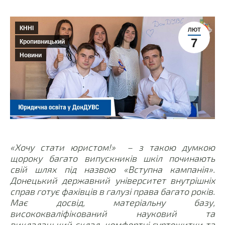
КННІ
ЛЮТ
7
Кропивницький
Новини
«Хочу стати юристом!» – з такою думкою
щороку багато випускників шкіл починають
свій шлях під назвою «Вступна кампанія».
Донецький державний університет внутрішніх
справ готує фахівців в галузі права багато років.
Має досвід, матеріальну базу,
висококваліфікований науковий та
викладацький склад, комфортні гуртожитки та