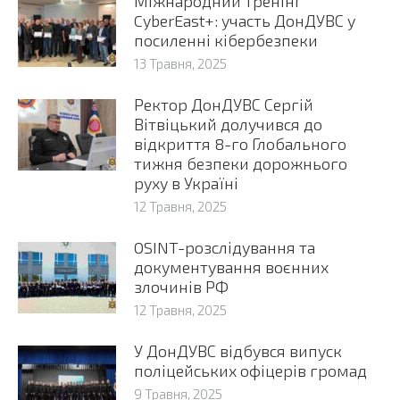
Міжнародний тренінг
CyberEast+: участь ДонДУВС у
посиленні кібербезпеки
13 Травня, 2025
Ректор ДонДУВС Сергій
Вітвіцький долучився до
відкриття 8-го Глобального
тижня безпеки дорожнього
руху в Україні
12 Травня, 2025
OSINT-розслідування та
документування воєнних
злочинів РФ
12 Травня, 2025
У ДонДУВС відбувся випуск
поліцейських офіцерів громад
9 Травня, 2025