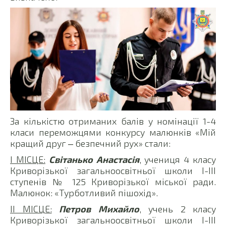
За кількістю отриманих балів у номінації 1-4
класи переможцями конкурсу малюнків «Мій
кращий друг ‒ безпечний рух» стали:
І МІСЦЕ:
Світанько Анастасія
, учениця 4 класу
Криворізької загальноосвітньої школи І-ІІІ
ступенів № 125 Криворізької міської ради.
Малюнок: «Турботливий пішохід».
ІІ МІСЦЕ:
Петров Михайло
, учень 2 класу
Криворізької загальноосвітньої школи І-ІІІ