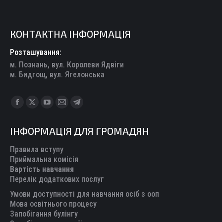
КОНТАКТНА ІНФОРМАЦІЯ
Розташування:
м. Познань, вул. Королеви Ядвіги
м. Бидгощ, вул. Ягелонська
Find us on:
Facebook
X
YouTube
Mail
Telegram
page
page
page
page
page
ІНФОРМАЦІЯ ДЛЯ ГРОМАДЯН
opens
opens
opens
opens
opens
in
in
in
in
in
Правила вступу
new
new
new
new
new
Приймальна комісія
Вартість навчання
window
window
window
window
window
Перелік додаткових послуг
Умови доступності для навчання осіб з ооп
Мова освітнього процесу
Запобігання булінгу