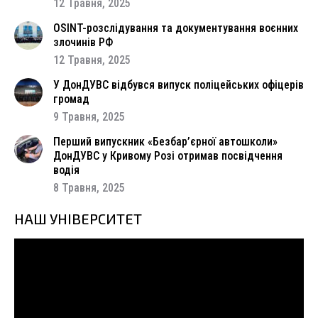
12 Травня, 2025
OSINT-розслідування та документування воєнних
злочинів РФ
12 Травня, 2025
У ДонДУВС відбувся випуск поліцейських офіцерів
громад
9 Травня, 2025
Перший випускник «Безбар’єрної автошколи»
ДонДУВС у Кривому Розі отримав посвідчення
водія
8 Травня, 2025
НАШ УНІВЕРСИТЕТ