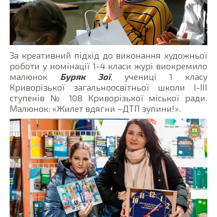
За креативний підхід до виконання художньої
роботи у номінації 1-4 класи журі виокремило
малюнок
Буряк Зої
, учениці 1 класу
Криворізької загальноосвітньої школи І-ІІІ
ступенів № 108 Криворізької міської ради.
Малюнок: «Жилет вдягни –ДТП зупини!».