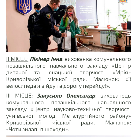
ІІ МІСЦЕ:
Пікінер Інна
, вихованка комунального
позашкільного навчального закладу «Центр
дитячої та юнацької творчості «Мрія»
Криворізької міської ради. Малюнок: «З
велосипеда я зійду та дорогу перейду!».
ІІІ МІСЦЕ:
Закусило Олександр
, вихованець
комунального позашкільного навчального
закладу «Центр науково-технічної творчості
учнівської молоді Металургійного району»
Криворізької міської ради. Малюнок:
«Чотирилапі пішоходи».