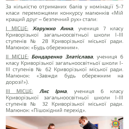
За кількістю отриманих балів у номінації 5-7
класи переможцями конкурсу малюнків «Мій
кращий друг ‒ безпечний рух» стали:
І МІСЦЕ:
Хоружко Анна
, учениця 7 класу
Криворізької загальноосвітньої школи І-ІІІ
ступенів № 28 Криворізької міської ради.
Малюнок: «Будь обережним».
ІІ МІСЦЕ:
Бондаренко Златіслава
, учениця 6
класу Криворізької загальноосвітньої школи І-
ІІІ ступенів № 62 Криворізької міської ради.
Малюнок: «Завжди будь обережним на
дорозі!»).
ІІІ МІСЦЕ:
Лис Ірма
, учениця 6 класу
Криворізької загальноосвітньої школи І-ІІІ
ступенів № 32 Криворізької міської ради.
Малюнок: «Пішохідний перехід».