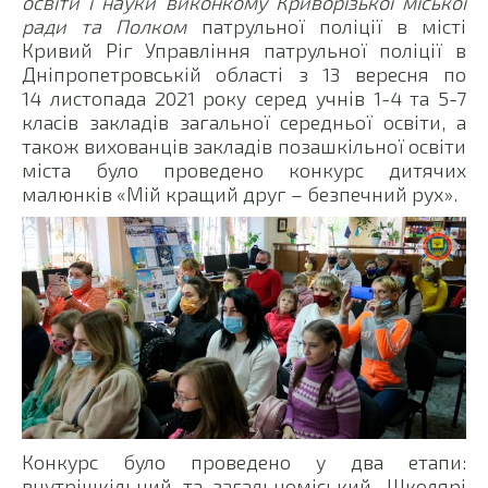
освіти і науки виконкому Криворізької міської
ради та Полком
патрульної поліції в місті
Кривий Ріг Управління патрульної поліції в
Дніпропетровській області з 13 вересня по
14 листопада 2021 року серед учнів 1-4 та 5-7
класів закладів загальної середньої освіти, а
також вихованців закладів позашкільної освіти
міста було проведено конкурс дитячих
малюнків «Мій кращий друг – безпечний рух».
Конкурс було проведено у два етапи:
внутрішкільний та загальноміський. Школярі