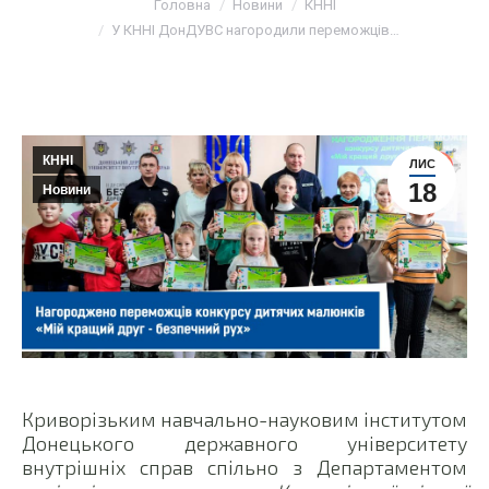
Головна
Новини
КННІ
У КННІ ДонДУВС нагородили переможців…
КННІ
ЛИС
18
Новини
Криворізьким навчально-науковим інститутом
Донецького державного університету
внутрішніх справ спільно з Департаментом