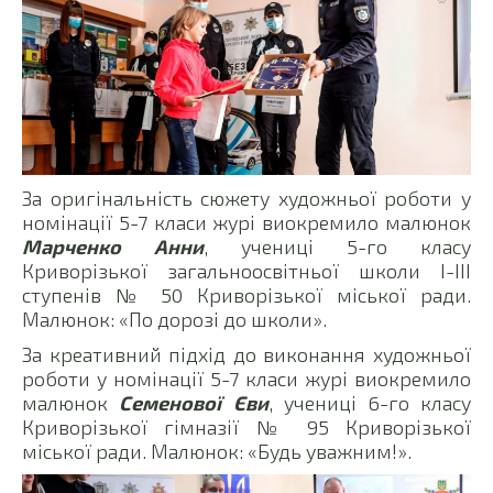
За оригінальність сюжету художньої роботи у
номінації 5-7 класи журі виокремило малюнок
Марченко Анни
, учениці 5-го класу
Криворізької загальноосвітньої школи І-ІІІ
ступенів № 50 Криворізької міської ради.
Малюнок: «По дорозі до школи».
За креативний підхід до виконання художньої
роботи у номінації 5-7 класи журі виокремило
малюнок
Семенової Єви
, учениці 6-го класу
Криворізької гімназії № 95 Криворізької
міської ради. Малюнок: «Будь уважним!».