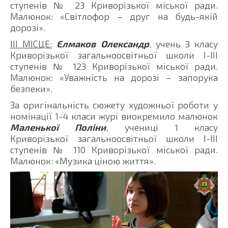
ступенів № 23 Криворізької міської ради.
Малюнок: «Світлофор – друг на будь-якій
дорозі».
ІІІ МІСЦЕ:
Єлмаков Олександр
, учень 3 класу
Криворізької загальноосвітньої школи І-ІІІ
ступенів № 123 Криворізької міської ради.
Малюнок: «Уважність на дорозі – запорука
безпеки».
За оригінальність сюжету художньої роботи у
номінації 1-4 класи журі виокремило малюнок
Маленької Поліни
, учениці 1 класу
Криворізької загальноосвітньої школи І-ІІІ
ступенів № 110 Криворізької міської ради.
Малюнок: «Музика ціною життя».