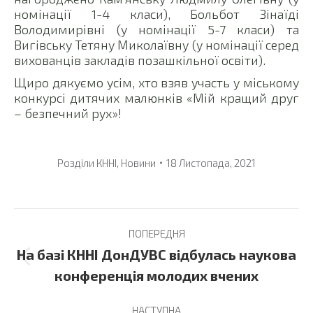
номінації 1-4 класи), Больбот Зінаїді
Володимирівні (у номінації 5-7 класи) та
Вигівську Тетяну Миколаївну (у номінації серед
вихованців закладів позашкільної освіти).
Щиро дякуємо усім, хто взяв участь у міському
конкурсі дитячих малюнків «Мій кращий друг
– безпечний рух»!
Розділи
КННІ
,
Новини
18 Листопада, 2021
Post
ПОПЕРЕДНЯ
navigation
На базі КННІ ДонДУВС відбулась наукова
Previous
конференція молодих вчених
post:
НАСТУПНА