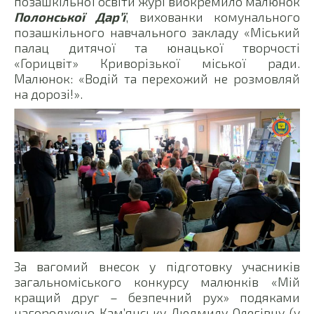
позашкільної освіти журі виокремило малюнок
Полонської Дар’ї
, вихованки комунального
позашкільного навчального закладу «Міський
палац дитячої та юнацької творчості
«Горицвіт» Криворізької міської ради.
Малюнок: «Водій та перехожий не розмовляй
на дорозі!».
За вагомий внесок у підготовку учасників
загальноміського конкурсу малюнків «Мій
кращий друг – безпечний рух» подяками
нагороджено Кам’янську Людмилу Олегівну (у