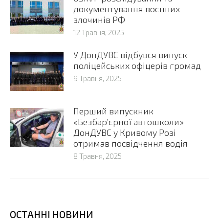
документування воєнних
злочинів РФ
12 Травня, 2025
У ДонДУВС відбувся випуск
поліцейських офіцерів громад
9 Травня, 2025
Перший випускник
«Безбар’єрної автошколи»
ДонДУВС у Кривому Розі
отримав посвідчення водія
8 Травня, 2025
ОСТАННІ НОВИНИ