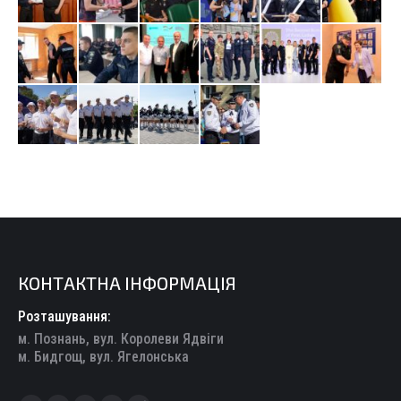
КОНТАКТНА ІНФОРМАЦІЯ
Розташування:
м. Познань, вул. Королеви Ядвіги
м. Бидгощ, вул. Ягелонська