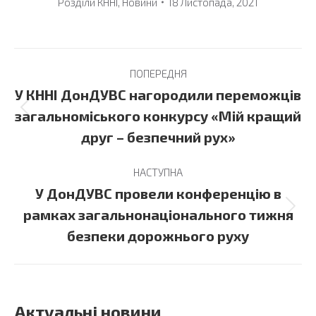
Розділи
КННІ
,
Новини
18 Листопада, 2021
Post
ПОПЕРЕДНЯ
navigation
У КННІ ДонДУВС нагородили переможців
Previous
загальноміського конкурсу «Мій кращий
post:
друг – безпечний рух»
НАСТУПНА
У ДонДУВС провели конференцію в
Next
рамках загальнонаціонального тижня
post:
безпеки дорожнього руху
Актуальні новини