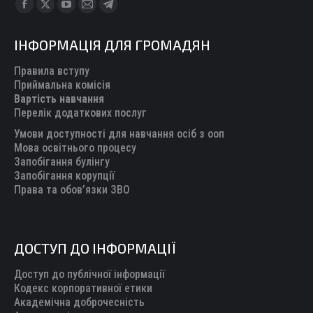
Find us on:
Facebook
X
YouTube
Mail
Telegram
page
page
page
page
page
ІНФОРМАЦІЯ ДЛЯ ГРОМАДЯН
opens
opens
opens
opens
opens
in
in
in
in
in
Правила вступу
new
new
new
new
new
Приймальна комісія
Вартість навчання
window
window
window
window
window
Перелік додаткових послуг
Умови доступності для навчання осіб з ооп
Мова освітнього процесу
Запобігання булінгу
Запобігання корупції
Права та обов’язки ЗВО
ДОСТУП ДО ІНФОРМАЦІЇ
Доступ до публічної інформації
Кодекс корпоративної етики
Академічна доброчесність