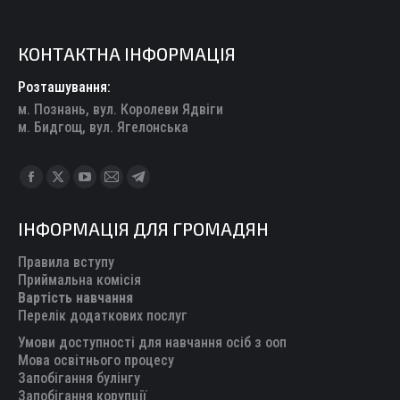
КОНТАКТНА ІНФОРМАЦІЯ
Розташування:
м. Познань, вул. Королеви Ядвіги
м. Бидгощ, вул. Ягелонська
Find us on:
Facebook
X
YouTube
Mail
Telegram
page
page
page
page
page
ІНФОРМАЦІЯ ДЛЯ ГРОМАДЯН
opens
opens
opens
opens
opens
in
in
in
in
in
Правила вступу
new
new
new
new
new
Приймальна комісія
Вартість навчання
window
window
window
window
window
Перелік додаткових послуг
Умови доступності для навчання осіб з ооп
Мова освітнього процесу
Запобігання булінгу
Запобігання корупції