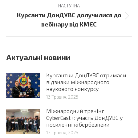
НАСТУПНА
Курсанти ДонДУВС долучилися до
Next
вебінару від КМЄС
post:
Актуальні новини
Курсантки ДонДУВС отримали
відзнаки міжнародного
наукового конкурсу
13 Травня, 2025
Міжнародний тренінг
CyberEast+: участь ДонДУВС у
посиленні кібербезпеки
13 Травня, 2025