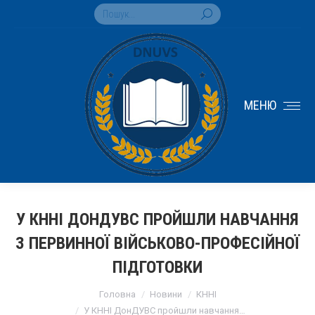
Search:
МЕНЮ
У КННІ ДОНДУВС ПРОЙШЛИ НАВЧАННЯ
З ПЕРВИННОЇ ВІЙСЬКОВО-ПРОФЕСІЙНОЇ
ПІДГОТОВКИ
You are here:
Головна
Новини
КННІ
У КННІ ДонДУВС пройшли навчання…