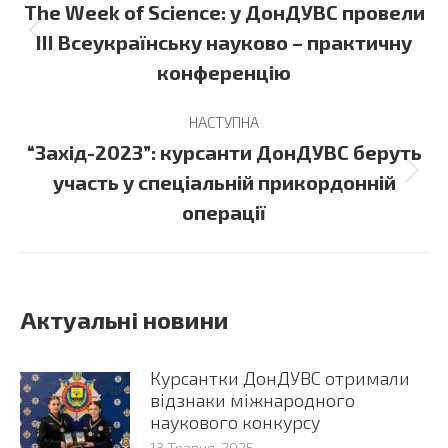
navigation
The Week of Science: у ДонДУВС провели
Previous
ІІІ Всеукраїнську науково – практичну
post:
конференцію
НАСТУПНА
“Захід-2023”: курсанти ДонДУВС беруть
Next
участь у спеціальній прикордонній
post:
операції
Актуальні новини
Курсантки ДонДУВС отримали
відзнаки міжнародного
наукового конкурсу