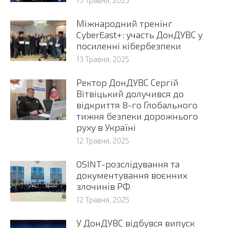
13 Травня, 2025
Міжнародний тренінг
CyberEast+: участь ДонДУВС у
посиленні кібербезпеки
13 Травня, 2025
Ректор ДонДУВС Сергій
Вітвіцький долучився до
відкриття 8-го Глобального
тижня безпеки дорожнього
руху в Україні
12 Травня, 2025
OSINT-розслідування та
документування воєнних
злочинів РФ
12 Травня, 2025
У ДонДУВС відбувся випуск