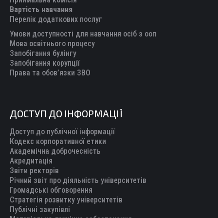
Вартість навчання
window
window
window
window
window
Перелік додаткових послуг
Умови доступності для навчання осіб з ооп
Мова освітнього процесу
Запобігання булінгу
Запобігання корупції
Права та обов’язки ЗВО
ДОСТУП ДО ІНФОРМАЦІЇ
Доступ до публічної інформації
Кодекс корпоративної етики
Академічна доброчесність
Акредитація
Звіти ректорів
Річний звіт про діяльність університетів
Громадські обговорення
Стратегія розвитку університетів
Публічні закупівлі