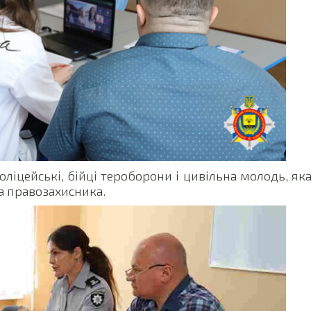
оліцейські, бійці тероборони і цивільна молодь, як
а правозахисника.