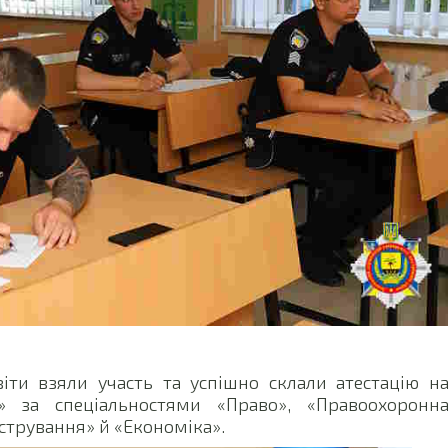
іти взяли участь та успішно склали атестацію н
р» за спеціальностями «Право», «Правоохоронн
істрування» й «Економіка».