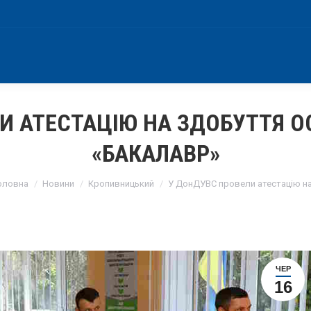
И АТЕСТАЦІЮ НА ЗДОБУТТЯ О
«БАКАЛАВР»
ou are here:
оловна
Новини
Кропивницький
У ДонДУВС провели атестацію н
ЧЕР
16