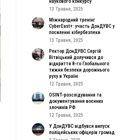
наукового конкурсу
13 Травня, 2025
Міжнародний тренінг
CyberEast+: участь ДонДУВС у
посиленні кібербезпеки
13 Травня, 2025
Ректор ДонДУВС Сергій
Вітвіцький долучився до
відкриття 8-го Глобального
тижня безпеки дорожнього
руху в Україні
12 Травня, 2025
OSINT-розслідування та
документування воєнних
злочинів РФ
12 Травня, 2025
а
а
У ДонДУВС відбувся випуск
поліцейських офіцерів громад