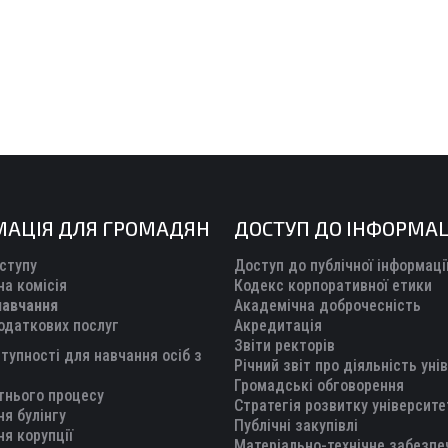
МАЦІЯ ДЛЯ ГРОМАДЯН
ДОСТУП ДО ІНФОРМАЦ
ступу
Доступ до публічної інформаці
а комісія
Кодекс корпоративної етики
навчання
Академічна доброчесність
одаткових послуг
Акредитація
Звіти ректорів
тупності для навчання осіб з
Річний звіт про діяльність уні
Громадські обговорення
тнього процесу
Стратегія розвитку університе
ня булінгу
Публічні закупівлі
ня корупції
Матеріально-технічне забезпе