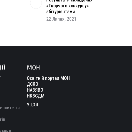
«Творчого конкурсу»
абітурієнтами
22 Липня, 2021
ІЇ
МОН
ї
Освітній портал МОН
ДСЯО
НАЗЯВО
НКЗСДМ
УЦОЯ
верситетів
тів
чення