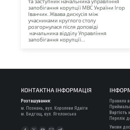
та заступник начальника управління
запобігання корупції МВС України Ігор
Іванчик. Жвава дискусія між
учасниками круглого столу
розгорнулася після доповіді
начальника відділу Управління
запобігання корупції…
КОНТАКТНА ІНФОРМАЦІЯ
ІНФОР
Розташування:
Правила в
Приймальн
м. Познань, вул. Королеви Ядвіги
Вартість 
м. Бидгощ, вул. Ягелонська
Перелік д
Умови дос
Find us on: