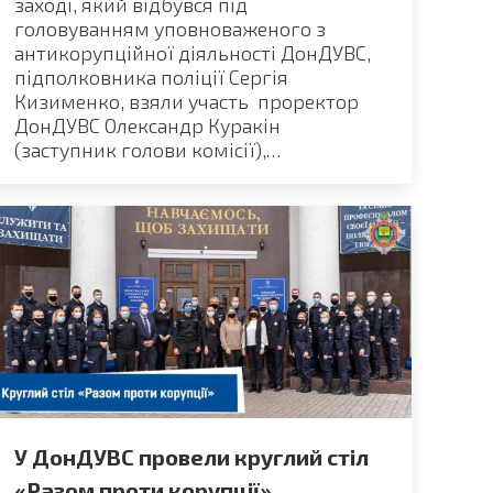
заході, який відбувся під
головуванням уповноваженого з
антикорупційної діяльності ДонДУВС,
підполковника поліції Сергія
Кизименко, взяли участь проректор
ДонДУВС Олександр Куракін
(заступник голови комісії),…
У ДонДУВС провели круглий стіл
«Разом проти корупції»