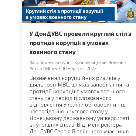
У ДонДУВС провели круглий стіл з
протидії корупції в умовах
воєнного стану
Запобігання корупції
,
Кропивницький
,
Новини
Автор
DNUVS
30 Вересня, 2022
Визначення корупційних ризиків у
діяльності МВС, шляхів запобігання та
протидії корупції в умовах воєнного
стану та у період післявоєнного
відновлення України обговорили під
час засідання круглого столу у
Донецькому державному університеті
внутрішніх справ. Від імені ректора
ДонДУВС Сергія Вітвіцького учасників