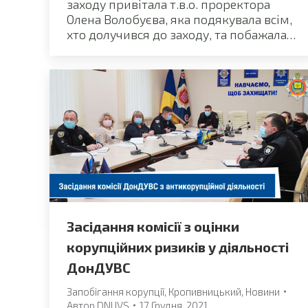
заходу привітала т.в.о. проректора
Олена Волобуєва, яка подякувала всім,
хто долучився до заходу, та побажала…
Засідання комісії з оцінки
корупційних ризиків у діяльності
ДонДУВС
Запобігання корупції
,
Кропивницький
,
Новини
Автор
DNUVS
17 Грудня, 2021