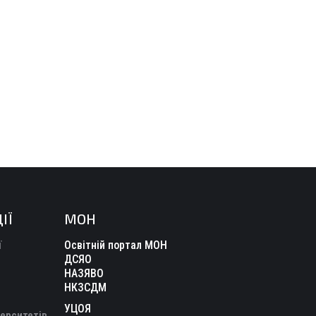
ІЇ
МОН
ї
Освітній портал МОН
ДСЯО
НАЗЯВО
НКЗСДМ
УЦОЯ
верситетів