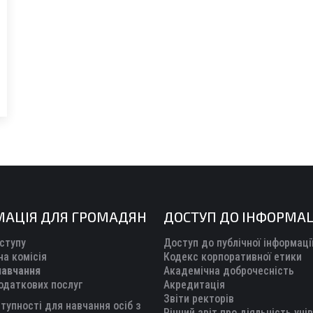
МАЦІЯ ДЛЯ ГРОМАДЯН
ДОСТУП ДО ІНФОРМАЦ
ступу
Доступ до публічної інформаці
а комісія
Кодекс корпоративної етики
навчання
Академічна доброчесність
одаткових послуг
Акредитація
Звіти ректорів
тупності для навчання осіб з
Річний звіт про діяльність уні