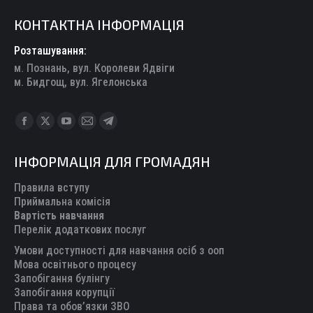
КОНТАКТНА ІНФОРМАЦІЯ
Розташування:
м. Познань, вул. Королеви Ядвіги
м. Бидгощ, вул. Ягелонська
Find us on:
Facebook
X
YouTube
Mail
Telegram
page
page
page
page
page
ІНФОРМАЦІЯ ДЛЯ ГРОМАДЯН
opens
opens
opens
opens
opens
in
in
in
in
in
Правила вступу
new
new
new
new
new
Приймальна комісія
Вартість навчання
window
window
window
window
window
Перелік додаткових послуг
Умови доступності для навчання осіб з ооп
Мова освітнього процесу
Запобігання булінгу
Запобігання корупції
Права та обов’язки ЗВО