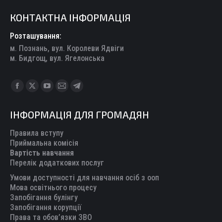
КОНТАКТНА ІНФОРМАЦІЯ
Розташування:
м. Познань, вул. Королеви Ядвіги
м. Бидгощ, вул. Ягелонська
Find us on:
Facebook
X
YouTube
Mail
Telegram
page
page
page
page
page
ІНФОРМАЦІЯ ДЛЯ ГРОМАДЯН
opens
opens
opens
opens
opens
in
in
in
in
in
Правила вступу
new
new
new
new
new
Приймальна комісія
Вартість навчання
window
window
window
window
window
Перелік додаткових послуг
Умови доступності для навчання осіб з ооп
Мова освітнього процесу
Запобігання булінгу
Запобігання корупції
Права та обов’язки ЗВО