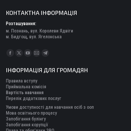
КОНТАКТНА ІНФОРМАЦІЯ
Розташування:
м. Познань, вул. Королеви Ядвіги
м. Бидгощ, вул. Ягелонська
Find us on:
Facebook
X
YouTube
Mail
Telegram
page
page
page
page
page
ІНФОРМАЦІЯ ДЛЯ ГРОМАДЯН
opens
opens
opens
opens
opens
in
in
in
in
in
Правила вступу
new
new
new
new
new
Приймальна комісія
Вартість навчання
window
window
window
window
window
Перелік додаткових послуг
Умови доступності для навчання осіб з ооп
Мова освітнього процесу
Запобігання булінгу
Запобігання корупції
Права та обов’язки ЗВО