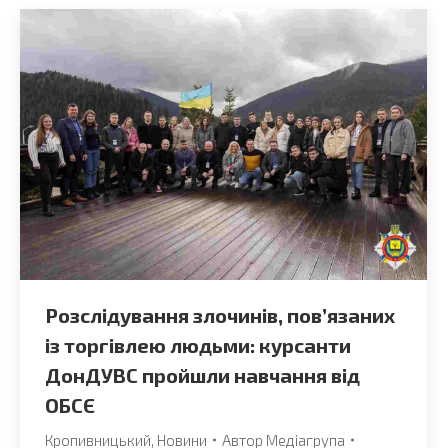
Розслідування злочинів, пов’язаних
із торгівлею людьми: курсанти
ДонДУВС пройшли навчання від
ОБСЄ
Кропивницький
,
Новини
Автор
Медіагрупа