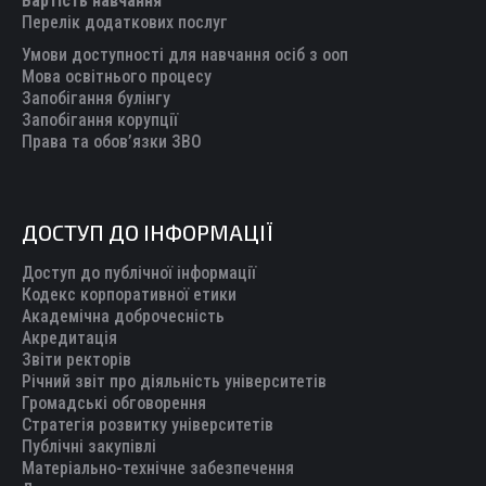
Вартість навчання
window
window
window
window
window
Перелік додаткових послуг
Умови доступності для навчання осіб з ооп
Мова освітнього процесу
Запобігання булінгу
Запобігання корупції
Права та обов’язки ЗВО
ДОСТУП ДО ІНФОРМАЦІЇ
Доступ до публічної інформації
Кодекс корпоративної етики
Академічна доброчесність
Акредитація
Звіти ректорів
Річний звіт про діяльність університетів
Громадські обговорення
Стратегія розвитку університетів
Публічні закупівлі
Матеріально-технічне забезпечення