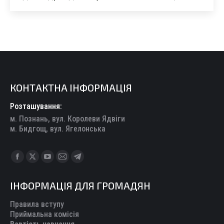
КОНТАКТНА ІНФОРМАЦІЯ
Розташування:
м. Познань, вул. Королеви Ядвіги
м. Бидгощ, вул. Ягелонська
Find us on:
Facebook
X
YouTube
Mail
Telegram
page
page
page
page
page
ІНФОРМАЦІЯ ДЛЯ ГРОМАДЯН
opens
opens
opens
opens
opens
in
in
in
in
in
Правила вступу
new
new
new
new
new
Приймальна комісія