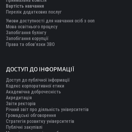
Приймальна комісія
Вартість навчання
window
window
window
window
window
Перелік додаткових послуг
Умови доступності для навчання осіб з ооп
Мова освітнього процесу
Запобігання булінгу
Запобігання корупції
Права та обов’язки ЗВО
ДОСТУП ДО ІНФОРМАЦІЇ
Доступ до публічної інформації
Кодекс корпоративної етики
Академічна доброчесність
Акредитація
Звіти ректорів
Річний звіт про діяльність університетів
Громадські обговорення
Стратегія розвитку університетів
Публічні закупівлі