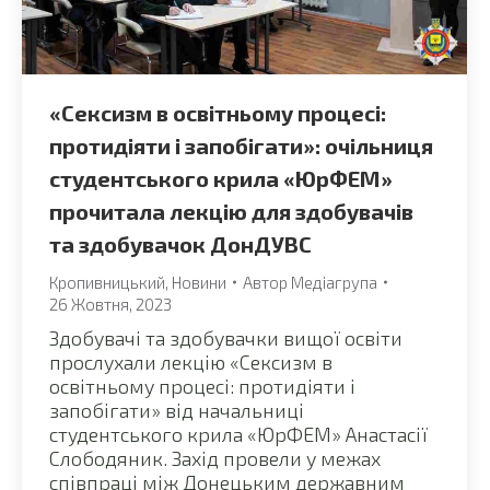
«Сексизм в освітньому процесі:
протидіяти і запобігати»: очільниця
студентського крила «ЮрФЕМ»
прочитала лекцію для здобувачів
та здобувачок ДонДУВС
Кропивницький
,
Новини
Автор
Медіагрупа
26 Жовтня, 2023
Здобувачі та здобувачки вищої освіти
прослухали лекцію «Сексизм в
освітньому процесі: протидіяти і
запобігати» від начальниці
студентського крила «ЮрФЕМ» Анастасії
Слободяник. Захід провели у межах
співпраці між Донецьким державним